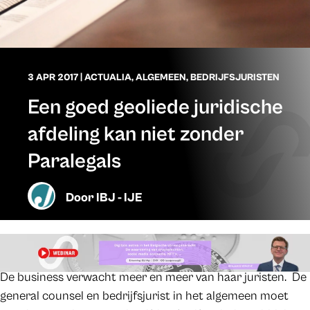
3 APR 2017
|
ACTUALIA
,
ALGEMEEN
,
BEDRIJFSJURISTEN
Een goed geoliede juridische
afdeling kan niet zonder
Paralegals
Door
IBJ - IJE
De business verwacht meer en meer van haar juristen. De
general counsel en bedrijfsjurist in het algemeen moet