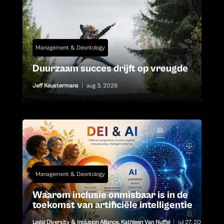
Management & Deontology
Duurzaam succes drijft op vreugde
Jeff Keustermans
|
aug 3, 2026
Management & Deontology
Waarom inclusie onmisbaar is in de
toekomst van artificiële intelligentie
Legal Diversity & Inclusion Alliance
,
Kathleen Van Nuffel
|
jul 27, 2026