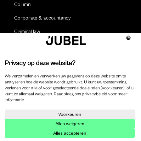
Column
Corporate & accountancy
Criminal law
Employment
Legal tech
Management & deontology
Tax & private equity
Video’s
Podcasts