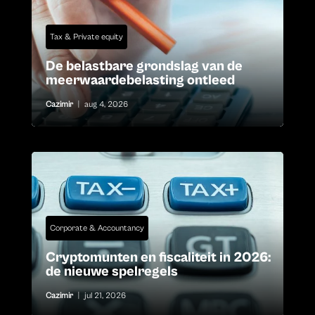
Tax & Private equity
De belastbare grondslag van de
meerwaardebelasting ontleed
Cazimir
|
aug 4, 2026
Corporate & Accountancy
Cryptomunten en fiscaliteit in 2026:
de nieuwe spelregels
Cazimir
|
jul 21, 2026