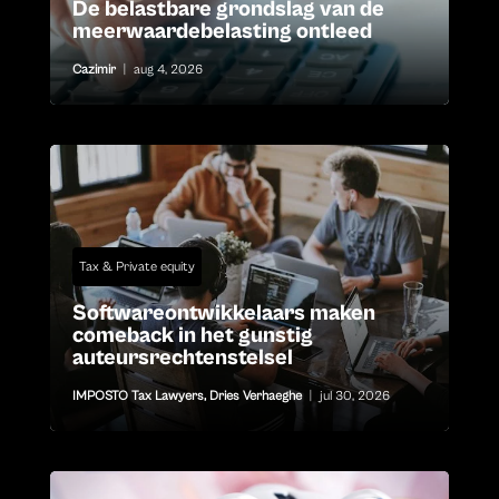
De belastbare grondslag van de
meerwaardebelasting ontleed
Cazimir
|
aug 4, 2026
Tax & Private equity
Softwareontwikkelaars maken
comeback in het gunstig
auteursrechtenstelsel
IMPOSTO Tax Lawyers
,
Dries Verhaeghe
|
jul 30, 2026