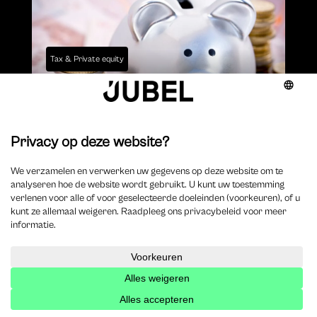
Tax & Private equity
Indiciaire taxatie: enkel een
rekeningsaldo is niet voldoende
Tiberghien
|
jul 29, 2026
Blijf op de hoogte
Schrijf je in voor de nieuwsbrief
Inschrijven