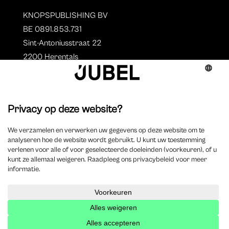
KNOPSPUBLISHING BV
BE 0891.853.731
Sint-Antoniusstraat 22
2200 Herentals
T. 014 73 78 11
Auteurs
Overzicht auteurs
Auteur worden?
©
2025 Jubel – Webdesign by
Wisemen
– Optimized by
Xando
–
Cookieverklaring
–
Disclaimer
–
Privacyverklaring