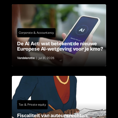
Corporate & Accountancy
De AI Act: wat betekent de nieuwe
Europese AI-wetgeving voor je kmo?
Vandelanotte
|
jul 31, 2026
Tax & Private equity
Fiscaliteit van auteursrechten: