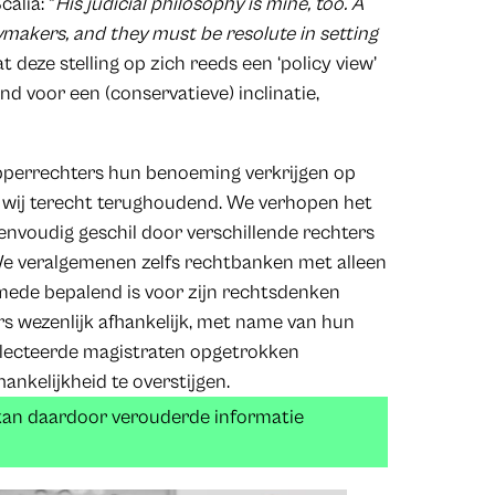
alia: “
His judicial philosophy is mine, too. A
ymakers, and they must be resolute in setting
at deze stelling op zich reeds een ‘policy view’
nd voor een (conservatieve) inclinatie,
opperrechters hun benoeming verkrijgen op
en wij terecht terughoudend. We verhopen het
eenvoudig geschil door verschillende rechters
We veralgemenen zelfs rechtbanken met alleen
 mede bepalend is voor zijn rechtsdenken
ers wezenlijk afhankelijk, met name van hun
eselecteerde magistraten opgetrokken
hankelijkheid te overstijgen.
 kan daardoor verouderde informatie