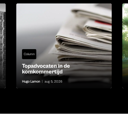
Column
Topadvocaten in de
komkommertijd
Hugo Lamon
|
aug 5, 2026