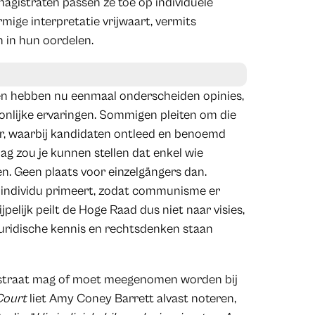
agistraten passen ze toe op individuele
rmige interpretatie vrijwaart, vermits
 in hun oordelen.
ten hebben nu eenmaal onderscheiden opinies,
oonlijke ervaringen. Sommigen pleiten om die
ur, waarbij kandidaten ontleed en benoemd
ag zou je kunnen stellen dat enkel wie
. Geen plaats voor einzelgängers dan.
s individu primeert, zodat communisme er
ijpelijk peilt de Hoge Raad dus niet naar visies,
Juridische kennis en rechtsdenken staan
agistraat mag of moet meegenomen worden bij
Court
liet Amy Coney Barrett alvast noteren,