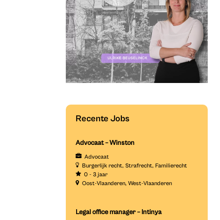
Recente Jobs
Advocaat – Winston
Advocaat
Burgerlijk recht
Strafrecht
Familierecht
0 - 3 jaar
Oost-Vlaanderen
West-Vlaanderen
Legal office manager – Intinya