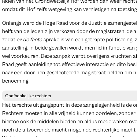
leden van het Grondwettelijk Hof worden dan weer recht
omdat dit Hof zelfs wetgeving kan vernietigen na toetsin
Onlangs werd de Hoge Raad voor de Justitie samengesteld 
helft van de leden zijn verkozen door de magistraten, de 
zodat er
de facto
sprake is van een getrapte politisering, 
aanstelling. In beide gevallen wordt men lid in functie v
wel voorkeuren. Deze aanpak werpt overigens vruchten af
Raad geeft aanleiding tot effectieve interactie en dito besl
naar een door hen geselecteerde magistraat belden om h
benoeming.
Onafhankelijke rechters
Het terechte uitgangspunt in deze aangelegenheid is de on
Rechters moeten in alle vrijheid kunnen oordelen, zonder
hiertoe ook de middelen bieden en aldus mede waken ov
noch de uitvoerende macht mogen de rechterlijke macht i