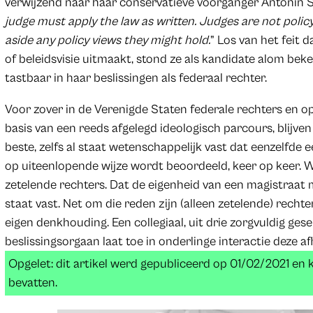
verwijzend naar haar conservatieve voorganger Antonin Sc
judge must apply the law as written. Judges are not polic
aside any policy views they might hold.
” Los van het feit d
of beleidsvisie uitmaakt, stond ze als kandidate alom beke
tastbaar in haar beslissingen als federaal rechter.
Voor zover in de Verenigde Staten federale rechters en 
basis van een reeds afgelegd ideologisch parcours, blijv
beste, zelfs al staat wetenschappelijk vast dat eenzelfde 
op uiteenlopende wijze wordt beoordeeld, keer op keer. 
zetelende rechters. Dat de eigenheid van een magistraat
staat vast. Net om die reden zijn (alleen zetelende) recht
eigen denkhouding. Een collegiaal, uit drie zorgvuldig g
beslissingsorgaan laat toe in onderlinge interactie deze af
Opgelet: dit artikel werd gepubliceerd op 01/02/2021 en
bevatten.