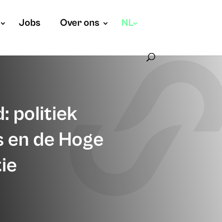
Jobs
Over ons
NL
: politiek
 en de Hoge
ie