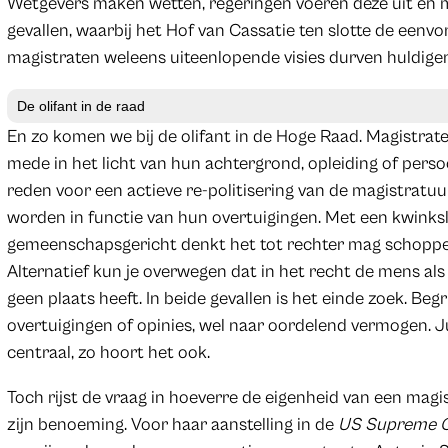
Wetgevers maken wetten, regeringen voeren deze uit en m
gevallen, waarbij het Hof van Cassatie ten slotte de eenvo
magistraten weleens uiteenlopende visies durven huldigen
De olifant in de raad
En zo komen we bij de olifant in de Hoge Raad. Magistra
mede in het licht van hun achtergrond, opleiding of pers
reden voor een actieve re-politisering van de magistratu
worden in functie van hun overtuigingen. Met een kwinksl
gemeenschapsgericht denkt het tot rechter mag schoppen
Alternatief kun je overwegen dat in het recht de mens al
geen plaats heeft. In beide gevallen is het einde zoek. Begr
overtuigingen of opinies, wel naar oordelend vermogen. 
centraal, zo hoort het ook.
Toch rijst de vraag in hoeverre de eigenheid van een m
zijn benoeming. Voor haar aanstelling in de
US Supreme 