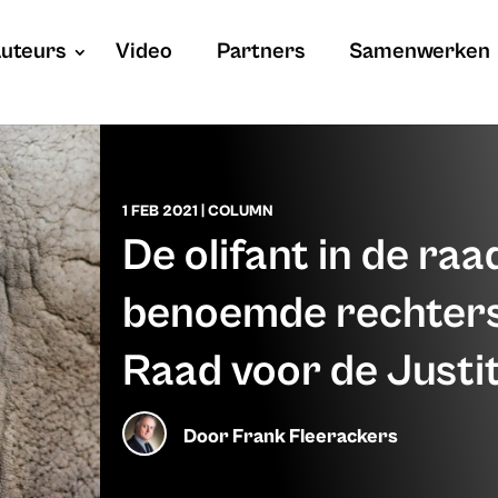
uteurs
Video
Partners
Samenwerken
1 FEB 2021
|
COLUMN
De olifant in de raad
benoemde rechters
Raad voor de Justit
Door
Frank Fleerackers