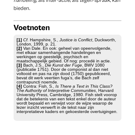
handeling
, als
inter-actie
, als
tegen-spraak
, kan
bieden.
Voetnoten
[1]
Cf.
Hampshire, S.,
Justice is Conflict
, Duckworth,
London, 1999, p. 21.
[2]
Van Dale. En ook: geheel van opeenvolgende,
met elkaar samenhangende handelingen en
werkingen op geestelijk, psychisch en
maatschappelijk gebied. Of nog: procedé in actie.
[3]
Bach, J.S.,
Die Kunst der Fuge
, BWV 1080
(publicatie 1751). Door de componist al dan niet
voltooid en pas na zijn dood (1750) gepubliceerd,
bevat dit werk veertien fuga’s, die Bach zelf
contrapuncti noemde.
[4]
Contra: Fish, S.,
Is There a Text in This Class?
The Authority of Interpretive Communities
, Harvard
University Press, Cambridge, 1980. Fish stelt voorop
dat de betekenis van een tekst enkel door de auteur
wordt bepaald en verwijst voor de wijze waarop de
lezer inzicht verwerft in de tekst naar zijn
interpretatieve kaders en gekoesterde overtuigingen.