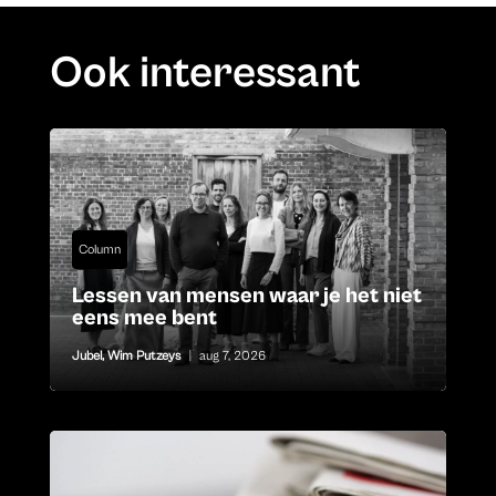
Ook interessant
Column
Lessen van mensen waar je het niet
eens mee bent
Jubel
,
Wim Putzeys
|
aug 7, 2026