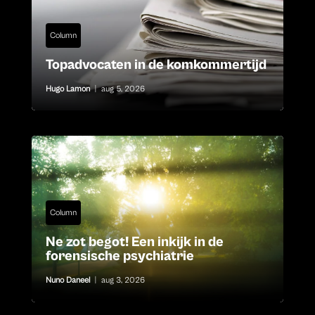
Column
Topadvocaten in de komkommertijd
Hugo Lamon
|
aug 5, 2026
Column
Ne zot begot! Een inkijk in de
forensische psychiatrie
Nuno Daneel
|
aug 3, 2026