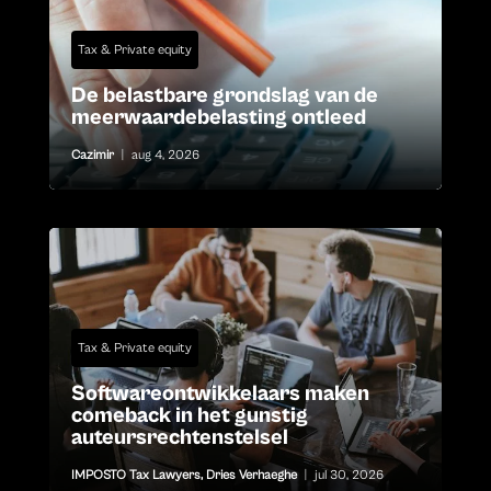
Tax & Private equity
De belastbare grondslag van de
meerwaardebelasting ontleed
Cazimir
|
aug 4, 2026
Tax & Private equity
Softwareontwikkelaars maken
comeback in het gunstig
auteursrechtenstelsel
IMPOSTO Tax Lawyers
,
Dries Verhaeghe
|
jul 30, 2026