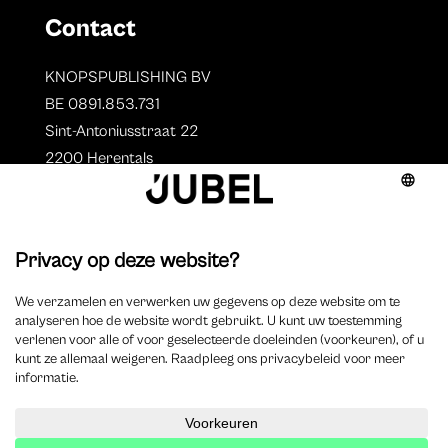
Contact
KNOPSPUBLISHING BV
BE 0891.853.731
Sint-Antoniusstraat 22
2200 Herentals
T. 014 73 78 11
Auteurs
Overzicht auteurs
Auteur worden?