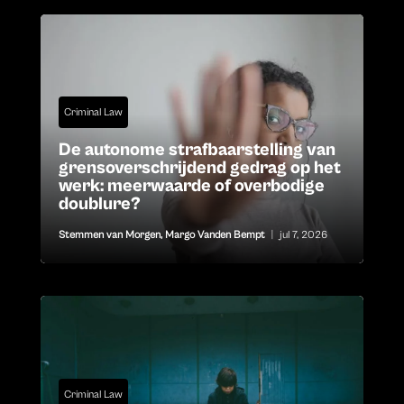
Criminal Law
De autonome strafbaarstelling van
grensoverschrijdend gedrag op het
werk: meerwaarde of overbodige
doublure?
Stemmen van Morgen
,
Margo Vanden Bempt
|
jul 7, 2026
Criminal Law