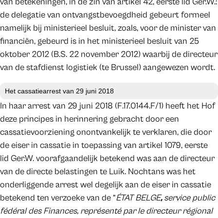
van betekeningen, in de zin van artikel 42, eerste lid Ger.W.:
de delegatie van ontvangstbevoegdheid gebeurt formeel
namelijk bij ministerieel besluit, zoals, voor de minister van
financiën, gebeurd is in het ministerieel besluit van 25
oktober 2012 (B.S. 22 november 2012) waarbij de directeur
van de stafdienst logistiek (te Brussel) aangewezen wordt.
Het cassatiearrest van 29 juni 2018
In haar arrest van 29 juni 2018 (F.17.0144.F/1) heeft het Hof
deze principes in herinnering gebracht door een
cassatievoorziening onontvankelijk te verklaren, die door
de eiser in cassatie in toepassing van artikel 1079, eerste
lid Ger.W. voorafgaandelijk betekend was aan de directeur
van de directe belastingen te Luik. Nochtans was het
onderliggende arrest wel degelijk aan de eiser in cassatie
betekend ten verzoeke van de “
ÉTAT BELGE
,
service public
fédéral des Finances, représenté par le directeur régional