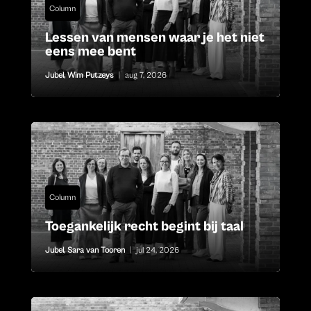
Column
Lessen van mensen waar je het niet
eens mee bent
Jubel
,
Wim Putzeys
|
aug 7, 2026
Column
Toegankelijk recht begint bij taal
Jubel
,
Sara van Tooren
|
jul 24, 2026