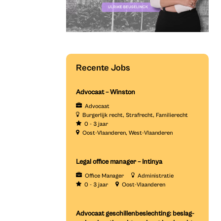
Recente Jobs
Advocaat – Winston
Advocaat
Burgerlijk recht
Strafrecht
Familierecht
0 - 3 jaar
Oost-Vlaanderen
West-Vlaanderen
Legal office manager – Intinya
Office Manager
Administratie
0 - 3 jaar
Oost-Vlaanderen
Advocaat geschillenbeslechting: beslag-