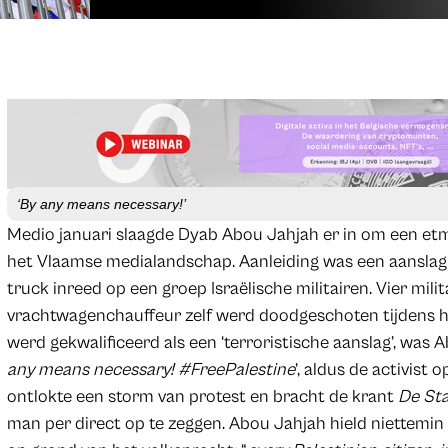
‘By any means necessary!’
Medio januari slaagde Dyab Abou Jahjah er in om een etma
het Vlaamse medialandschap. Aanleiding was een aanslag 
truck inreed op een groep Israëlische militairen. Vier mil
vrachtwagenchauffeur zelf werd doodgeschoten tijdens het
werd gekwalificeerd als een ‘terroristische aanslag’, was
any means necessary! #FreePalestine
’, aldus de activist
ontlokte een storm van protest en bracht de krant
De St
man per direct op te zeggen. Abou Jahjah hield niettemin v