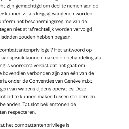
recht zijn gemachtigd om deel te nemen aan de
er kunnen zij als krijgsgevangenen worden
conform het beschermingsregime van de
egen niet strafrechtelijk worden vervolgd
gsmisdaden zouden hebben begaan.
e ‘combattantenprivilege’? Het antwoord op
ers aanspraak kunnen maken op behandeling als
g is vooreerst vereist dat het gaat om
e bovendien verbonden zijn aan één van de
iteria onder de Conventies van Genève m.b.t.
agen van wapens tijdens operaties. Deze
rscheid te kunnen maken tussen strijders en
 belanden. Tot slot beklemtonen de
ten respecteren.
at het combattantenprivilege is