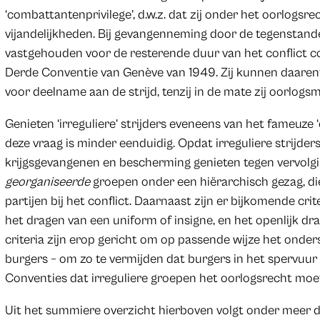
‘combattantenprivilege’, d.w.z. dat zij onder het oorlogs
vijandelijkheden. Bij gevangenneming door de tegenstand
vastgehouden voor de resterende duur van het conflict 
Derde Conventie van Genève van 1949. Zij kunnen daarent
voor deelname aan de strijd, tenzij in de mate zij oorlo
Genieten ‘irreguliere’ strijders eveneens van het fameuz
deze vraag is minder eenduidig. Opdat irreguliere strijd
krijgsgevangenen en bescherming genieten tegen vervolgin
georganiseerde
groepen onder een hiërarchisch gezag, di
partijen bij het conflict. Daarnaast zijn er bijkomende cr
het dragen van een uniform of insigne, en het openlijk dr
criteria zijn erop gericht om op passende wijze het onde
burgers – om zo te vermijden dat burgers in het spervuur
Conventies dat irreguliere groepen het oorlogsrecht moe
Uit het summiere overzicht hierboven volgt onder meer d