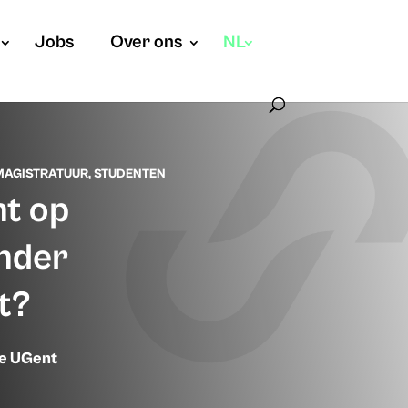
Jobs
Over ons
NL
MAGISTRATUUR
,
STUDENTEN
ht op
nder
t?
ie UGent