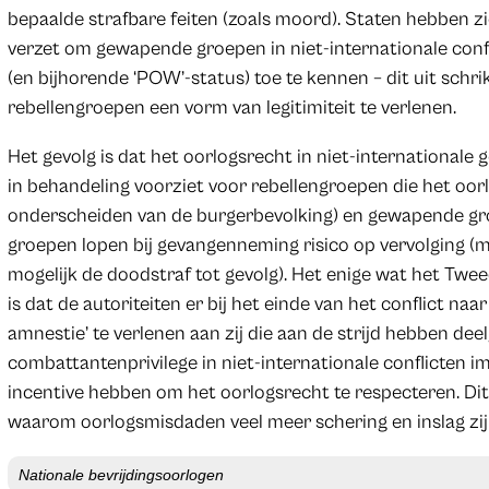
bepaalde strafbare feiten (zoals moord). Staten hebben z
verzet om gewapende groepen in niet-internationale conf
(en bijhorende ‘POW’-status) toe te kennen – dit uit sch
rebellengroepen een vorm van legitimiteit te verlenen.
Het gevolg is dat het oorlogsrecht in niet-internationale
in behandeling voorziet voor rebellengroepen die het oor
onderscheiden van de burgerbevolking) en gewapende gro
groepen lopen bij gevangenneming risico op vervolging (me
mogelijk de doodstraf tot gevolg). Het enige wat het Twee
is dat de autoriteiten er bij het einde van het conflict naa
amnestie’ te verlenen aan zij die aan de strijd hebben d
combattantenprivilege in niet-internationale conflicten 
incentive hebben om het oorlogsrecht te respecteren. Dit 
waarom oorlogsmisdaden veel meer schering en inslag zijn 
Nationale bevrijdingsoorlogen