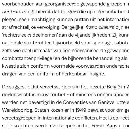
voorbehouden aan georganiseerde gewapende groepen met
contrario
volgt hieruit dat burgers die op eigen initiatie
plegen, geen machtiging kunnen putten uit het internati
strafrechtelijke vervolging. Dergelijke ‘
franc-tireurs
’ zijn 
‘rechtstreeks deelnemen’ aan de vijandelijkheden. Zij k
nationale strafrechter, bijvoorbeeld voor spionage, sabot
zelfs wie deel uitmaakt van een georganiseerde gewapend
combattantenprivilege (en de bijhorende behandeling als 
kwestie zich conform voormelde voorwaarden onderscheid
dragen van een uniform of herkenbaar insigne.
De suggestie dat verzetsstrijders in het bezette België in 
oorlogsrecht is m.a.w. foutief – of minstens ongenuance
werden net bevestigd in de Conventies van Genève luttel
Wereldoorlog. Staten kozen er in 1949 bewust voor om g
verzetsgroepen in internationale conflicten. Het is corre
strijdkrachten werden versoepeld in het Eerste Aanvullen