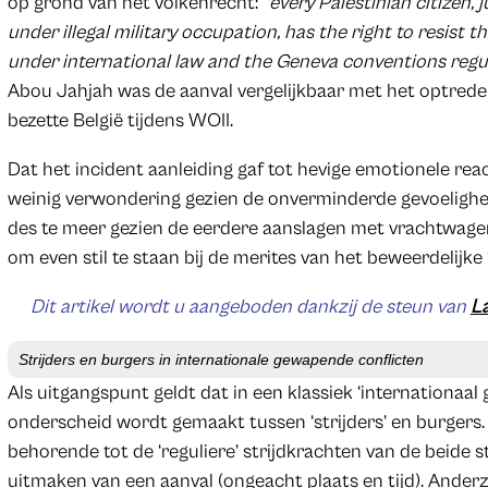
op grond van het volkenrecht: “
every Palestinian citizen, 
under illegal military occupation, has the right to resist 
under international law and the Geneva conventions regu
Abou Jahjah was de aanval vergelijkbaar met het optreden
bezette België tijdens WOII.
Dat het incident aanleiding gaf tot hevige emotionele reac
weinig verwondering gezien de onverminderde gevoeligheid
des te meer gezien de eerdere aanslagen met vrachtwagens 
om even stil te staan bij de merites van het beweerdelijke ‘
Dit artikel wordt u aangeboden dankzij de steun van
La
Strijders en burgers in internationale gewapende conflicten
Als uitgangspunt geldt dat in een klassiek ‘internationaal
onderscheid wordt gemaakt tussen ‘strijders’ en burgers. D
behorende tot de ‘reguliere’ strijdkrachten van de beide s
uitmaken van een aanval (ongeacht plaats en tijd). Anderzi