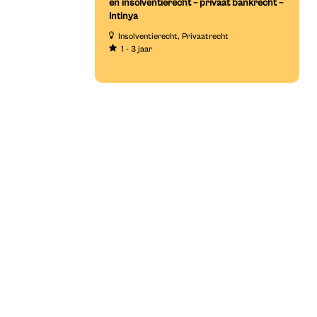
en insolventierecht – privaat bankrecht –
Intinya
Insolventierecht
Privaatrecht
1 - 3 jaar