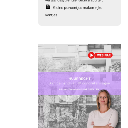
verjaardag Gentse Rechtsfaculteit
Kleine percentjes maken rijke
ventjes