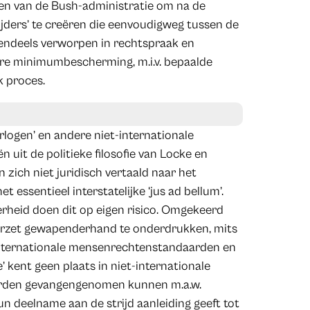
en van de Bush-administratie om na de
ijders’ te creëren die eenvoudigweg tussen de
tendeels verworpen in rechtspraak en
ere minimumbescherming, m.i.v. bepaalde
k proces.
rlogen’ en andere niet-internationale
n uit de politieke filosofie van Locke en
zich niet juridisch vertaald naar het
t essentieel interstatelijke ‘jus ad bellum’.
rheid doen dit op eigen risico. Omgekeerd
verzet gewapenderhand te onderdrukken, mits
 internationale mensenrechtenstandaarden en
 kent geen plaats in niet-internationale
orden gevangengenomen kunnen m.a.w.
n deelname aan de strijd aanleiding geeft tot