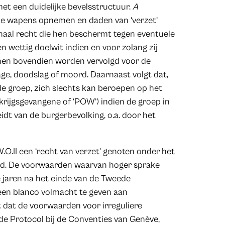
 een duidelijke bevelsstructuur.
A
f de wapens opnemen en daden van ‘verzet’
onaal recht die hen beschermt tegen eventuele
een wettig doelwit indien en voor zolang zij
unnen bovendien worden vervolgd voor de
age, doodslag of moord. Daarnaast volgt dat,
e groep, zich slechts kan beroepen op het
krijgsgevangene of ‘POW’) indien de groep in
t van de burgerbevolking, o.a. door het
W.O.II een ‘recht van verzet’ genoten onder het
erd. De voorwaarden waarvan hoger sprake
e jaren na het einde van de Tweede
een blanco volmacht te geven aan
ct dat de voorwaarden voor irreguliere
de Protocol bij de Conventies van Genève,