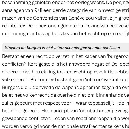
bescherming genieten onder het oorlogsrecht. De poging
aanslagen van 9/11 een derde categorie van ‘onwettige str
mazen van de Conventies van Genève zou vallen, zijn gro
rechtsleer. Deze personen genieten alleszins van een zek
minimumgaranties op het vlak van het recht op een eerlij
Strijders en burgers in niet-internationale gewapende conflicten
Bestaat er een recht op verzet in het kader van ‘burgeroo
conflicten? Kort gesteld is het antwoord negatief. De ideeë
anderen met betrekking tot een recht op revolutie hebben 
volkenrecht. Kortom: er bestaat geen ‘interne’ variant op he
Burgers die uit onvrede de wapens opnemen tegen de ove
belet het volkenrecht de overheid niet om binnenlands 
zulks gebeurt met respect voor – waar toepasselijk – de
het oorlogsrecht. Het concept van ‘combattantenprivilege’
gewapende conflicten. Leden van rebellengroepen die w
worden vervolgd voor de nationale strafrechter telkens hu