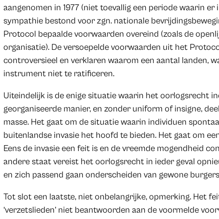
aangenomen in 1977 (niet toevallig een periode waarin er 
sympathie bestond voor zgn. nationale bevrijdingsbewegin
Protocol bepaalde voorwaarden overeind (zoals de openli
organisatie). De versoepelde voorwaarden uit het Protoc
controversieel en verklaren waarom een aantal landen, w
instrument niet te ratificeren.
Uiteindelijk is de enige situatie waarin het oorlogsrecht 
georganiseerde manier, en zonder uniform of insigne, deel
masse. Het gaat om de situatie waarin individuen spon
buitenlandse invasie het hoofd te bieden. Het gaat om een 
Eens de invasie een feit is en de vreemde mogendheid co
andere staat vereist het oorlogsrecht in ieder geval opnie
en zich passend gaan onderscheiden van gewone burgers
Tot slot een laatste, niet onbelangrijke, opmerking. Het feit
‘verzetslieden’ niet beantwoorden aan de voormelde voor