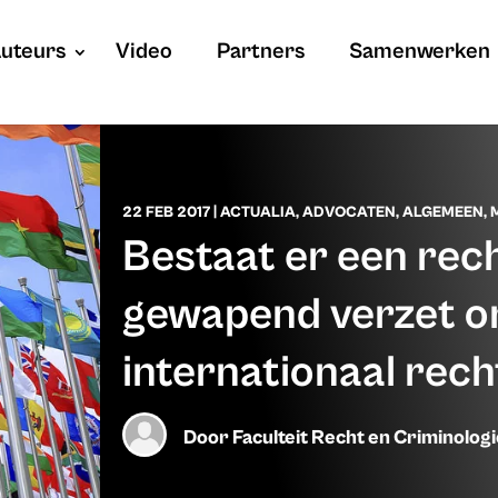
uteurs
Video
Partners
Samenwerken
22 FEB 2017
|
ACTUALIA
,
ADVOCATEN
,
ALGEMEEN
,
Bestaat er een rec
gewapend verzet o
internationaal rech
Door
Faculteit Recht en Criminolog