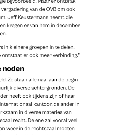
gie bijvoorbeeld. Maar er ontbrak
ne vergadering van de OVB om ook
lum. Jeff Keustermans neemt die
ten kregen er van hem in december
een.
 in kleinere groepen in te delen.
ep ontstaat er ook meer verbinding.”
e noden
d. Ze staan allemaal aan de begin
urlijk diverse achtergronden. De
der heeft ook tijdens zijn of haar
 internationaal kantoor, de ander in
werkzaam in diverse materies van
iscaal recht. De ene zal vooral veel
dan weer in de rechtszaal moeten