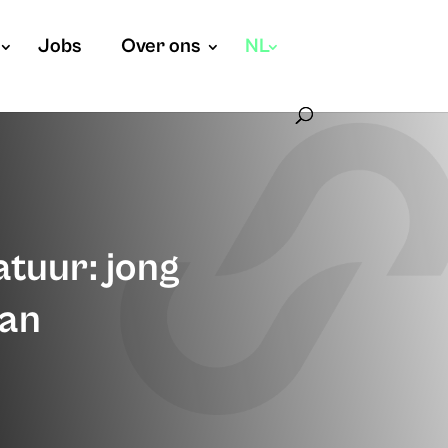
Jobs
Over ons
NL
atuur: jong
aan