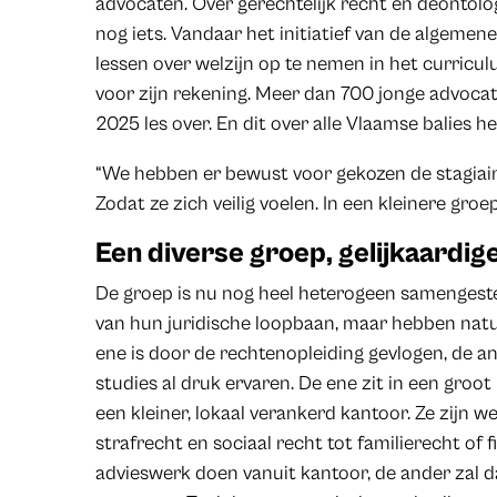
advocaten. Over gerechtelijk recht en deontolo
nog iets. Vandaar het initiatief van de algeme
lessen over welzijn op te nemen in het curricu
voor zijn rekening. Meer dan 700 jonge advoca
2025 les over. En dit over alle Vlaamse balies h
“We hebben er bewust voor gekozen de stagiairs
Zodat ze zich veilig voelen. In een kleinere gro
Een diverse groep, gelijkaardig
De groep is nu nog heel heterogeen samengestel
van hun juridische loopbaan, maar hebben natu
ene is door de rechtenopleiding gevlogen, de an
studies al druk ervaren. De ene zit in een groot
een kleiner, lokaal verankerd kantoor. Ze zijn 
strafrecht en sociaal recht tot familierecht of f
advieswerk doen vanuit kantoor, de ander zal 