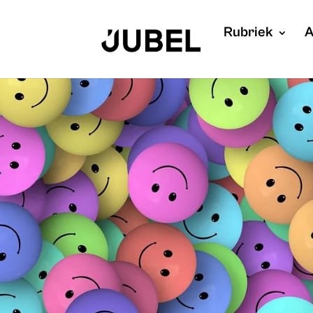
Rubriek
A