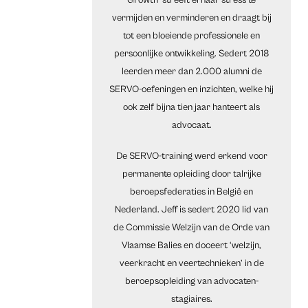
Growth’ streeft ernaar stress te
vermijden en verminderen en draagt bij
tot een bloeiende professionele en
persoonlijke ontwikkeling. Sedert 2018
leerden meer dan 2.000 alumni de
SERVO-oefeningen en inzichten, welke hij
ook zelf bijna tien jaar hanteert als
advocaat.
De SERVO-training werd erkend voor
permanente opleiding door talrijke
beroepsfederaties in België en
Nederland. Jeff is sedert 2020 lid van
de Commissie Welzijn van de Orde van
Vlaamse Balies en doceert ‘welzijn,
veerkracht en veertechnieken’ in de
beroepsopleiding van advocaten-
stagiaires.