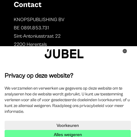
Contact
KNOPSPUBLISHING BV
BE 0891.853.731
Sint-Antoniusstraat 22
2200 Herentals
T. 014 73 78 11
Auteurs
Overzicht auteurs
Auteur worden?
©
2025 Jubel – Webdesign by
Wisemen
– Optimized by