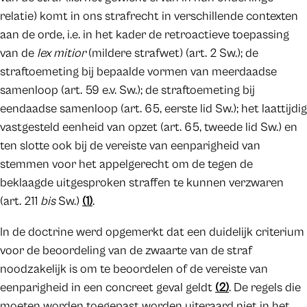
relatie) komt in ons strafrecht in verschillende contexten
aan de orde, i.e. in het kader de retroactieve toepassing
van de
lex mitior
(mildere strafwet) (art. 2 Sw.); de
straftoemeting bij bepaalde vormen van meerdaadse
samenloop (art. 59 e.v. Sw.); de straftoemeting bij
eendaadse samenloop (art. 65, eerste lid Sw.); het laattijdig
vastgesteld eenheid van opzet (art. 65, tweede lid Sw.) en
ten slotte ook bij de vereiste van eenparigheid van
stemmen voor het appelgerecht om de tegen de
beklaagde uitgesproken straffen te kunnen verzwaren
(art. 211
bis
Sw.)
(1)
.
In de doctrine werd opgemerkt dat een duidelijk criterium
voor de beoordeling van de zwaarte van de straf
noodzakelijk is om te beoordelen of de vereiste van
eenparigheid in een concreet geval geldt
(2)
. De regels die
moeten worden toegepast worden uiteraard niet in het