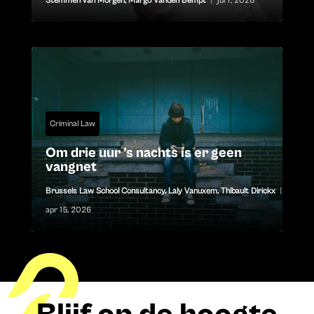
Stemmen van Morgen
,
Margo Vanden Bempt
|
jul 7, 2026
Criminal Law
Om drie uur ’s nachts is er geen
vangnet
Brussels Law School Consultancy
,
Laly Vanuxem
,
Thibault Dirickx
|
apr 15, 2026