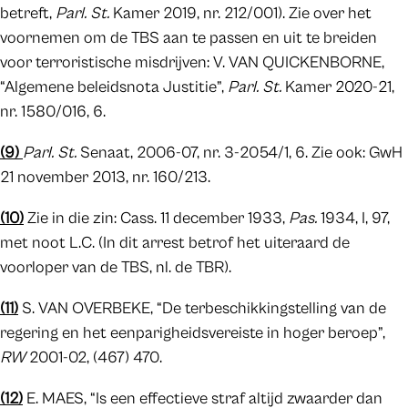
betreft,
Parl. St.
Kamer 2019, nr. 212/001). Zie over het
voornemen om de TBS aan te passen en uit te breiden
voor terroristische misdrijven: V. VAN QUICKENBORNE,
“Algemene beleidsnota Justitie”,
Parl. St.
Kamer 2020-21,
nr. 1580/016, 6.
(9)
Parl. St.
Senaat, 2006-07, nr. 3-2054/1, 6. Zie ook: GwH
21 november 2013, nr. 160/213.
(10)
Zie in die zin: Cass. 11 december 1933,
Pas.
1934, I, 97,
met noot L.C. (In dit arrest betrof het uiteraard de
voorloper van de TBS, nl. de TBR).
(11)
S. VAN OVERBEKE, “De terbeschikkingstelling van de
regering en het eenparigheidsvereiste in hoger beroep”,
RW
2001-02, (467) 470.
(12)
E. MAES, “Is een effectieve straf altijd zwaarder dan