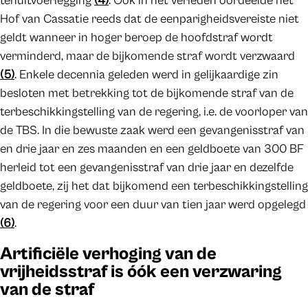
tenuitvoerlegging
(4)
. Ook in het verleden oordeelde het
Hof van Cassatie reeds dat de eenparigheidsvereiste niet
geldt wanneer in hoger beroep de hoofdstraf wordt
verminderd, maar de bijkomende straf wordt verzwaard
(5)
. Enkele decennia geleden werd in gelijkaardige zin
besloten met betrekking tot de bijkomende straf van de
terbeschikkingstelling van de regering, i.e. de voorloper van
de TBS. In die bewuste zaak werd een gevangenisstraf van
en drie jaar en zes maanden en een geldboete van 300 BF
herleid tot een gevangenisstraf van drie jaar en dezelfde
geldboete, zij het dat bijkomend een terbeschikkingstelling
van de regering voor een duur van tien jaar werd opgelegd
(6)
.
Artificiële verhoging van de
vrijheidsstraf is óók een verzwaring
van de straf