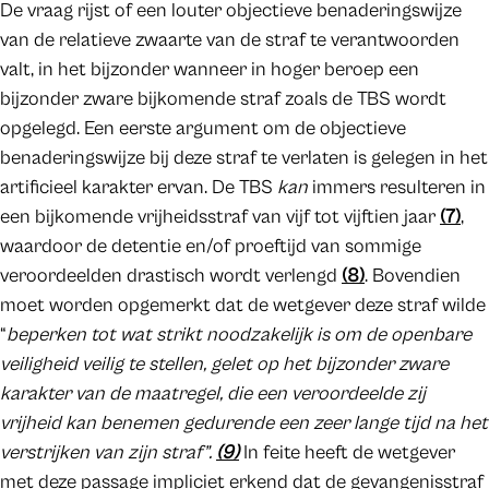
De vraag rijst of een louter objectieve benaderingswijze
van de relatieve zwaarte van de straf te verantwoorden
valt, in het bijzonder wanneer in hoger beroep een
bijzonder zware bijkomende straf zoals de TBS wordt
opgelegd. Een eerste argument om de objectieve
benaderingswijze bij deze straf te verlaten is gelegen in het
artificieel karakter ervan. De TBS
kan
immers resulteren in
een bijkomende vrijheidsstraf van vijf tot vijftien jaar
(7)
,
waardoor de detentie en/of proeftijd van sommige
veroordeelden drastisch wordt verlengd
(8)
. Bovendien
moet worden opgemerkt dat de wetgever deze straf wilde
“
beperken tot wat strikt noodzakelijk is om de openbare
veiligheid veilig te stellen, gelet op het bijzonder zware
karakter van de maatregel, die een veroordeelde zij
vrijheid kan benemen gedurende een zeer lange tijd na het
verstrijken van zijn straf”.
(9)
In feite heeft de wetgever
met deze passage impliciet erkend dat de gevangenisstraf