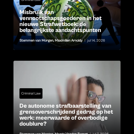
Misbruik van
vennootschapsgoederen in het
nieuwe Strafwetboek: de
belangrijkste aandachtspunten
Stemmen van Morgen
,
Maximilien Arnoldy
|
jul 14, 2026
Criminal Law
De autonome strafbaarstelling van
grensoverschrijdend gedrag op het
werk: meerwaarde of overbodige
doublure?