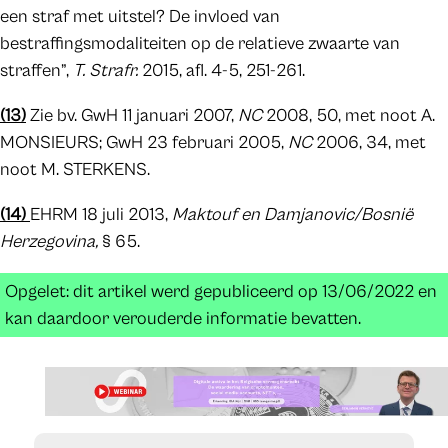
een straf met uitstel? De invloed van
bestraffingsmodaliteiten op de relatieve zwaarte van
straffen”,
T. Strafr.
2015, afl. 4-5, 251-261.
(13)
Zie bv. GwH 11 januari 2007,
NC
2008, 50, met noot A.
MONSIEURS; GwH 23 februari 2005,
NC
2006, 34, met
noot M. STERKENS.
(14)
EHRM 18 juli 2013,
Maktouf en Damjanovic/Bosnië
Herzegovina,
§ 65.
Opgelet: dit artikel werd gepubliceerd op 13/06/2022 en
kan daardoor verouderde informatie bevatten.