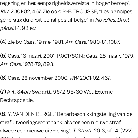
regering en het eenparigheidsvereiste in hoger beroep”,
RW.
2001-02, 467. Zie ook: P.-E. TROUSSE, “Les principes
généraux du droit pénal positif belge” in
Novelles. Droit
pénal,
I-1, 93 e.v.
(4)
Zie bv. Cass. 19 mei 1981,
Arr. Cass.
1980-81, 1087.
(5)
Cass. 13 maart 2001, P.001760.N.; Cass. 28 maart 1979,
Arr. Cass.
1978-79, 893.
(6)
Cass. 28 november 2000,
RW
2001-02, 467.
(7)
Art. 34
bis
Sw.; artt. 95/2-95/30 Wet Externe
Rechtspositie.
(8)
Y. VAN DEN BERGE, “De terbeschikkingstelling van de
strafuitvoeringsrechtbank: alweer een nieuwe straf,
alweer een nieuwe uitvoering”,
T. Strafr.
2013, afl. 4, (222)