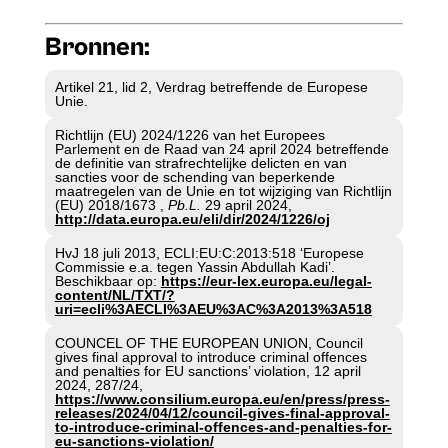
Bronnen:
Artikel 21, lid 2, Verdrag betreffende de Europese
Unie.
Richtlijn (EU) 2024/1226 van het Europees
Parlement en de Raad van 24 april 2024 betreffende
de definitie van strafrechtelijke delicten en van
sancties voor de schending van beperkende
maatregelen van de Unie en tot wijziging van Richtlijn
(EU) 2018/1673 ,
Pb.L.
29 april 2024,
http://data.europa.eu/eli/dir/2024/1226/oj
HvJ 18 juli 2013, ECLI:EU:C:2013:518 ‘Europese
Commissie e.a. tegen Yassin Abdullah Kadi’.
Beschikbaar op:
https://eur-lex.europa.eu/legal-
content/NL/TXT/?
uri=ecli%3AECLI%3AEU%3AC%3A2013%3A518
COUNCEL OF THE EUROPEAN UNION, Council
gives final approval to introduce criminal offences
and penalties for EU sanctions’ violation, 12 april
2024, 287/24,
https://www.consilium.europa.eu/en/press/press-
releases/2024/04/12/council-gives-final-approval-
to-introduce-criminal-offences-and-penalties-for-
eu-sanctions-violation/