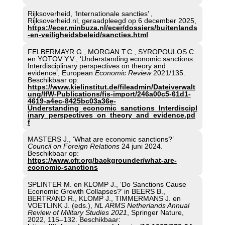
Rijksoverheid, ‘Internationale sancties’ ,
Rijksoverheid.nl, geraadpleegd op 6 december 2025,
https://ecer.minbuza.nl/ecer/dossiers/buitenlands
-en-veiligheidsbeleid/sancties.html
FELBERMAYR G., MORGAN T.C., SYROPOULOS C.
en YOTOV Y.V., ‘Understanding economic sanctions:
Interdisciplinary perspectives on theory and
evidence’, European
Economic Review
2021/135.
Beschikbaar op:
https://www.kielinstitut.de/fileadmin/Dateiverwalt
ung/IfW-Publications/fis-import/246a00c5-61d1-
4619-a4ec-8425bc03a36e-
Understanding_economic_sanctions_Interdiscipl
inary_perspectives_on_theory_and_evidence.pd
f
MASTERS J., ‘What are economic sanctions?’
Council on Foreign Relations
24 juni 2024.
Beschikbaar op:
https://www.cfr.org/backgrounder/what-are-
economic-sanctions
SPLINTER M. en KLOMP J., ‘Do Sanctions Cause
Economic Growth Collapses?’ in BEERS B.,
BERTRAND R., KLOMP J., TIMMERMANS J. en
VOETLINK J. (eds.),
NL ARMS Netherlands Annual
Review of Military Studies 2021
, Springer Nature,
2022, 115–132. Beschikbaar: