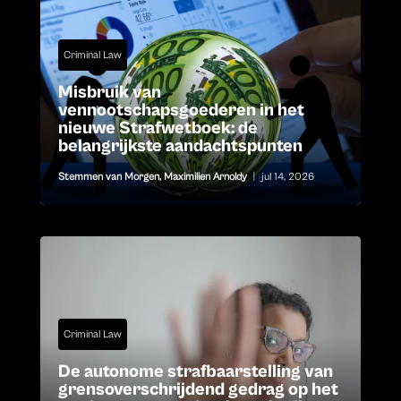
Criminal Law
Misbruik van
vennootschapsgoederen in het
nieuwe Strafwetboek: de
belangrijkste aandachtspunten
Stemmen van Morgen
,
Maximilien Arnoldy
|
jul 14, 2026
Criminal Law
De autonome strafbaarstelling van
grensoverschrijdend gedrag op het