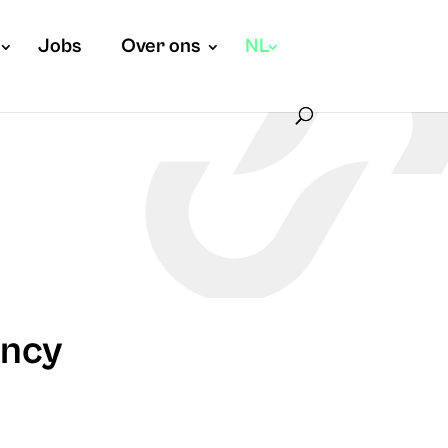
Jobs
Over ons
NL
ancy