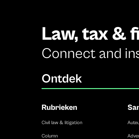
Law, tax & 
Connect and in
Ontdek
Rubrieken
Sa
Civil law & litigation
Aute
Column
Adve