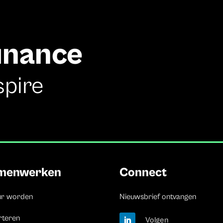
finance
spire
menwerken
Connect
ur worden
Nieuwsbrief ontvangen
rteren
Volgen