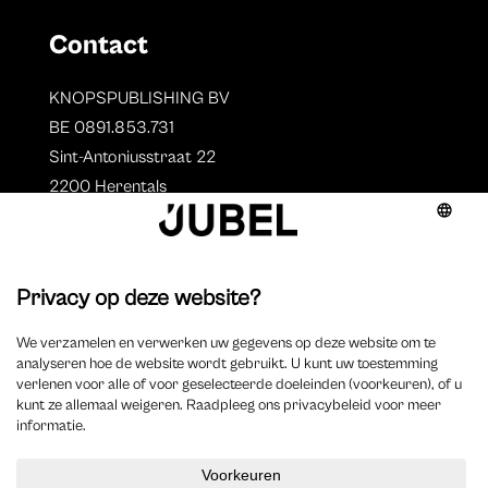
Contact
KNOPSPUBLISHING BV
BE 0891.853.731
Sint-Antoniusstraat 22
2200 Herentals
T. 014 73 78 11
Auteurs
Overzicht auteurs
Auteur worden?