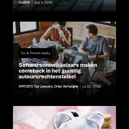
Cazimir
|
aug 4, 2026
Tax & Private equity
Softwareontwikkelaars maken
comeback in het gunstig
auteursrechtenstelsel
IMPOSTO Tax Lawyers
,
Dries Verhaeghe
|
jul 30, 2026