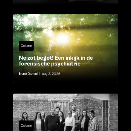
Column
Ne zot begot! Een inkijk in de
forensische psychiatrie
Nuno Daneel
|
aug 3, 2026
Column