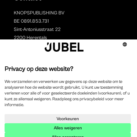
KNOPSPUBLISHING BV
BE 0891.853.731
Sint-Antoniusstraat 22
2200 Herentals
T. 014 73 78 11
Auteurs
Overzicht auteurs
Auteur worden?
©
2025 Jubel – Webdesign by
Wisemen
– Optimized by
Xando
–
Cookieverklaring
–
Disclaimer
–
Privacyverklaring