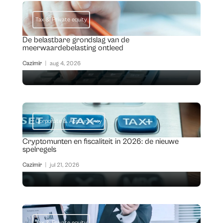
Tax & Private equity
De belastbare grondslag van de
meerwaardebelasting ontleed
Cazimir
|
aug 4, 2026
Corporate & Accountancy
Cryptomunten en fiscaliteit in 2026: de nieuwe
spelregels
Cazimir
|
jul 21, 2026
Tax & Private equity