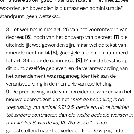
om andere zaken gaat. Maar dat staat er niet met zoveel
woorden, en bovendien is dit maar een administratief
standpunt, geen wettekst.
Let wel: het is niet art. 26 van het voorontwerp van
decreet
[6]
, noch van het ontwerp van decreet
[7]
die
uiteindelijk wet geworden zijn, maar wel de tekst van
amendement nr. 14
[8]
, goedgekeurd en hernummerd
tot art. 34 door de commissie
[9]
. Maar de tekst is op
dit punt dezelfde gebleven, en de verantwoording van
het amendement was nagenoeg identiek aan de
verantwoording in de memorie van toelichting.
De precisering, in de voorbereidende werken van het
nieuwe decreet zelf, dat het “
niet de bedoeling is de
toepassing van artikel 2.7.1.0.6, derde lid, uit te breiden
tot andere contracten dan die welke bedoeld werden in
oud artikel 8, vierde lid, Vl. Wb. Succ.”
, is ook
geruststellend naar het verleden toe. De wijzigende