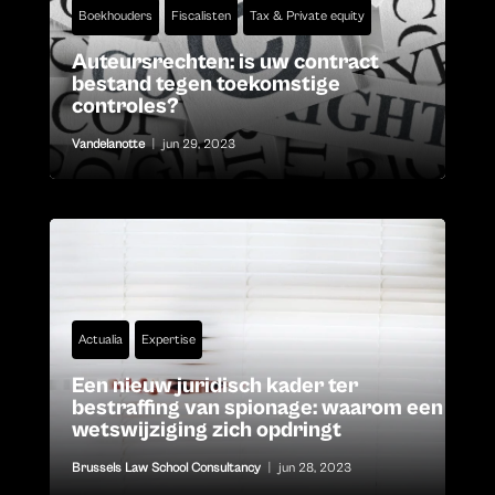
Boekhouders
Fiscalisten
Tax & Private equity
Auteursrechten: is uw contract
bestand tegen toekomstige
controles?
Vandelanotte
|
jun 29, 2023
Actualia
Expertise
Een nieuw juridisch kader ter
bestraffing van spionage: waarom een
wetswijziging zich opdringt
Brussels Law School Consultancy
|
jun 28, 2023