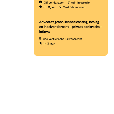
Office Manager
Administratie
0 - 3 jaar
Oost-Vlaanderen
Advocaat geschillenbeslechting: beslag-
en insolventierecht – privaat bankrecht –
Intinya
Insolventierecht
Privaatrecht
1 - 3 jaar