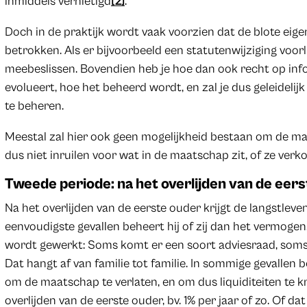
inmiddels vernietigd
[2]
.
Doch in de praktijk wordt vaak voorzien dat de blote eige
betrokken. Als er bijvoorbeeld een statutenwijziging voorl
meebeslissen. Bovendien heb je hoe dan ook recht op info
evolueert, hoe het beheerd wordt, en zal je dus geleidel
te beheren.
Meestal zal hier ook geen mogelijkheid bestaan om de ma
dus niet inruilen voor wat in de maatschap zit, of ze verk
Tweede periode: na het overlijden van de eer
Na het overlijden van de eerste ouder krijgt de langstleven
eenvoudigste gevallen beheert hij of zij dan het vermoge
wordt gewerkt: Soms komt er een soort adviesraad, soms k
Dat hangt af van familie tot familie. In sommige gevallen 
om de maatschap te verlaten, en om dus liquiditeiten te k
overlijden van de eerste ouder, bv. 1% per jaar of zo. Of da