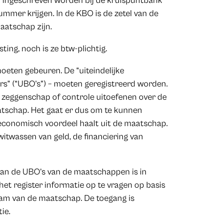
ingeschreven worden bij de kruispuntbank
mer krijgen. In de KBO is de zetel van de
aatschap zijn.
ing, noch is ze btw-plichtig.
moeten gebeuren. De “uiteindelijke
s” (“UBO’s”) – moeten geregistreerd worden.
 zeggenschap of controle uitoefenen over de
aatschap. Het gaat er dus om te kunnen
f economisch voordeel haalt uit de maatschap.
 witwassen van geld, de financiering van
van de UBO’s van de maatschappen is in
 het register informatie op te vragen op basis
aam van de maatschap. De toegang is
ie.