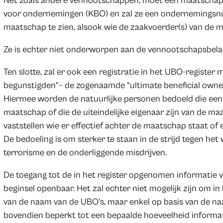
Net zoals andere vennootschappen, moet een maatschap 
voor ondernemingen (KBO) en zal ze een ondernemingsnum
maatschap te zien, alsook wie de zaakvoerder(s) van de m
Ze is echter niet onderworpen aan de vennootschapsbelast
Ten slotte, zal er ook een registratie in het UBO-register 
begunstigden”– de zogenaamde “ultimate beneficial owner
Hiermee worden de natuurlijke personen bedoeld die een
maatschap of die de uiteindelijke eigenaar zijn van de m
vaststellen wie er effectief achter de maatschap staat o
De bedoeling is om sterker te staan in de strijd tegen het
terrorisme en de onderliggende misdrijven.
De toegang tot de in het register opgenomen informatie 
beginsel openbaar. Het zal echter niet mogelijk zijn om in
van de naam van de UBO’s, maar enkel op basis van de n
bovendien beperkt tot een bepaalde hoeveelheid informat