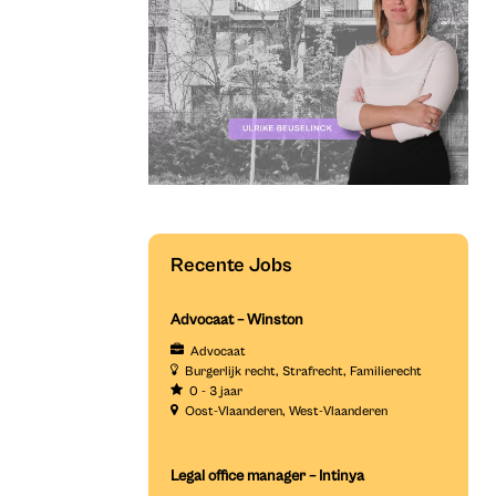
Recente Jobs
Advocaat – Winston
Advocaat
Burgerlijk recht
Strafrecht
Familierecht
0 - 3 jaar
Oost-Vlaanderen
West-Vlaanderen
Legal office manager – Intinya