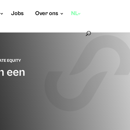
Jobs
Over ons
NL
ATE EQUITY
n een