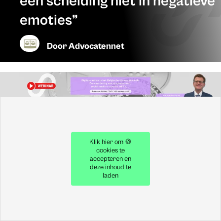
een scheiding niet in negatieve
emoties”
Door
Advocatennet
Klik hier om 🍪
cookies te
accepteren en
deze inhoud te
laden