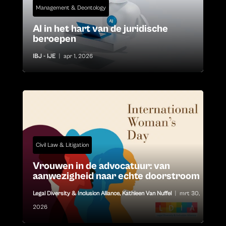
Management & Deontology
AI in het hart van de juridische
beroepen
IBJ - IJE
|
apr 1, 2026
Civil Law & Litigation
Vrouwen in de advocatuur: van
aanwezigheid naar echte doorstroom
Legal Diversity & Inclusion Alliance
,
Kathleen Van Nuffel
|
mrt 30,
2026