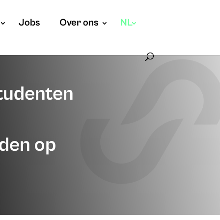
Jobs
Over ons
NL
tudenten
eden op