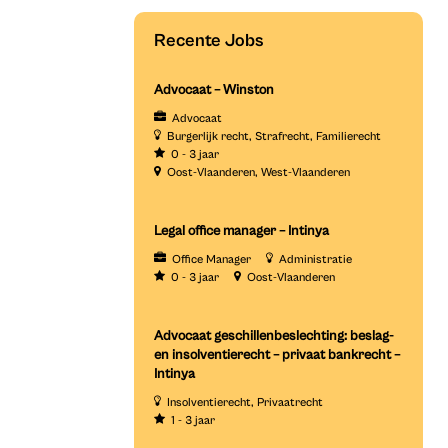
Recente Jobs
Advocaat – Winston
Advocaat
Burgerlijk recht
Strafrecht
Familierecht
0 - 3 jaar
Oost-Vlaanderen
West-Vlaanderen
Legal office manager – Intinya
Office Manager
Administratie
0 - 3 jaar
Oost-Vlaanderen
Advocaat geschillenbeslechting: beslag-
en insolventierecht – privaat bankrecht –
Intinya
Insolventierecht
Privaatrecht
1 - 3 jaar