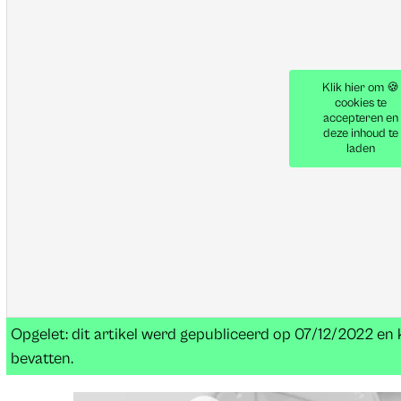
Klik hier om 🍪
cookies te
accepteren en
deze inhoud te
laden
Opgelet: dit artikel werd gepubliceerd op 07/12/2022 e
bevatten.