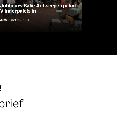
Jobbeurs Balie Antwerpen palmt
Vlinderpaleis in
Jubel
|
mrt 19, 2024
e
brief