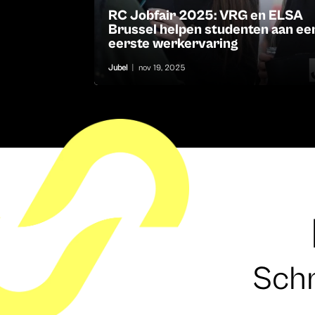
RC Jobfair 2025: VRG en ELSA
Brussel helpen studenten aan ee
eerste werkervaring
Jubel
|
nov 19, 2025
Schr