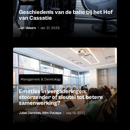
Algemeen
Geschiedenis van de balie bij het Hof
van Cassatie
Jan Velaers
|
okt 21, 2025
Management & Deontology
Emoties in vergaderingen:
stoorzender of sleutel tot betere
samenwerking?
Jubel Diensten
,
Wim Putzeys
|
sep 15, 2025