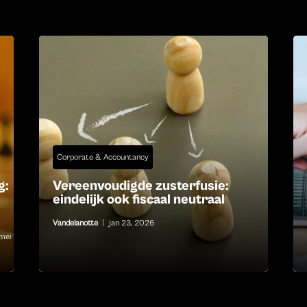
Corporate & Accountancy
g:
Vereenvoudigde zusterfusie:
eindelijk ook fiscaal neutraal
Vandelanotte
|
jan 23, 2026
mei 13,