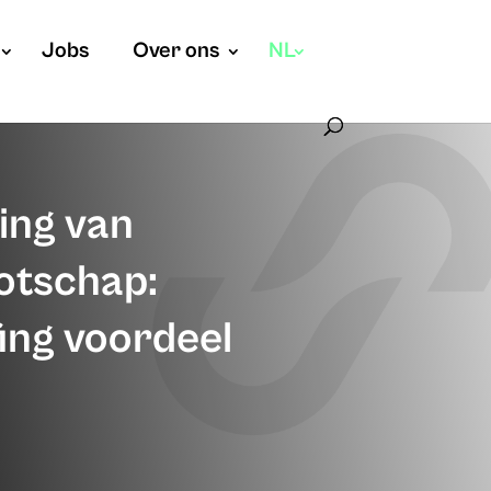
Jobs
Over ons
NL
ing van
otschap:
ing voordeel