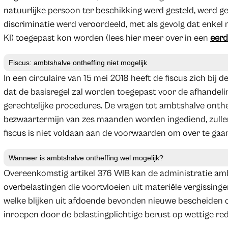
natuurlijke persoon ter beschikking werd gesteld, werd g
discriminatie werd veroordeeld, met als gevolg dat enkel
KI) toegepast kon worden (lees hier meer over in een
eerd
Fiscus: ambtshalve ontheffing niet mogelijk
In een circulaire van 15 mei 2018 heeft de fiscus zich bij
dat de basisregel zal worden toegepast voor de afhandel
gerechtelijke procedures. De vragen tot ambtshalve onthef
bezwaartermijn van zes maanden worden ingediend, zull
fiscus is niet voldaan aan de voorwaarden om over te gaa
Wanneer is ambtshalve ontheffing wel mogelijk?
Overeenkomstig artikel 376 WIB kan de administratie amb
overbelastingen die voortvloeien uit materiële vergissinge
welke blijken uit afdoende bevonden nieuwe bescheiden of
inroepen door de belastingplichtige berust op wettige r