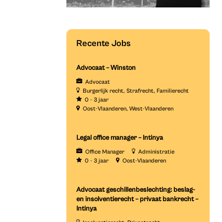
Recente Jobs
Advocaat – Winston
Advocaat
Burgerlijk recht
Strafrecht
Familierecht
0 - 3 jaar
Oost-Vlaanderen
West-Vlaanderen
Legal office manager – Intinya
Office Manager
Administratie
0 - 3 jaar
Oost-Vlaanderen
Advocaat geschillenbeslechting: beslag-
en insolventierecht – privaat bankrecht –
Intinya