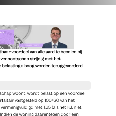
baar voordeel van alle aard te bepalen bij
 vennootschap strijdig met het
lde belasting alsnog worden teruggevorderd
otschap woont, wordt belast op een voordeel
rfaitair vastgesteld op 100/60 van het
rmenigvuldigd met 1,25 (als het K.I. niet
5). Indien de woning daarentegen door een