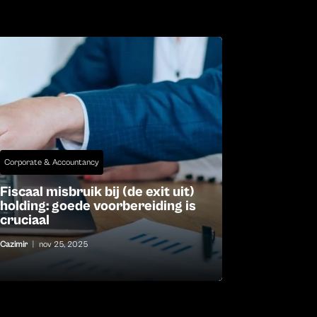
Corporate & Accountancy
Fiscaal misbruik bij (de exit uit)
holding: goede voorbereiding is
cruciaal
Cazimir
|
nov 25, 2025