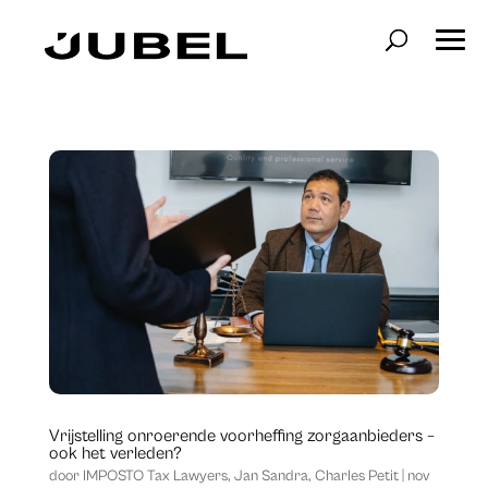
Vrijstelling onroerende voorheffing zorgaanbieders –
ook het verleden?
door
IMPOSTO Tax Lawyers
,
Jan Sandra
,
Charles Petit
|
nov