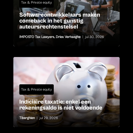
Tax & Private equity
Softwareontwikkelaars maken
comeback in het gunstig
auteursrechtenstelsel
IMPOSTO Tax Lawyers
,
Dries Verhaeghe
|
jul 30, 2026
Tax & Private equity
Indiciaire taxatie: enkel een
rekeningsaldo is niet voldoende
Tiberghien
|
jul 29, 2026