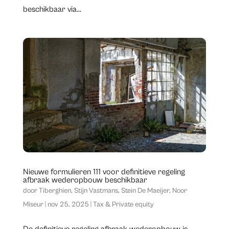
beschikbaar via...
Nieuwe formulieren 111 voor definitieve regeling
afbraak wederopbouw beschikbaar
door
Tiberghien
,
Stijn Vastmans
,
Stein De Maeijer
,
Noor
Miseur
|
nov 25, 2025
|
Tax & Private equity
​De definitieve regeling afbraak wederopbouw is