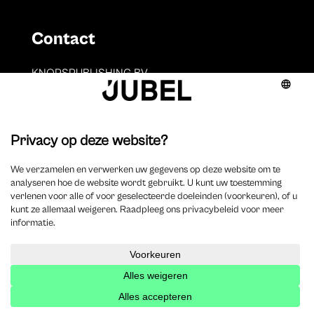
Contact
KNOPSPUBLISHING BV
BE 0891.853.731
Sint-Antoniusstraat 22
2200 Herentals
T. 014 73 78 11
Auteurs
Overzicht auteurs
Auteur worden?