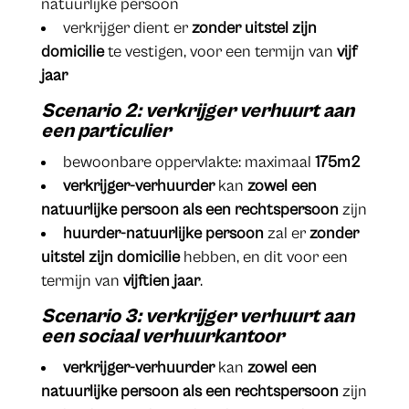
natuurlijke persoon
verkrijger dient er
zonder uitstel zijn
domicilie
te vestigen, voor een termijn van
vijf
jaar
Scenario 2: verkrijger verhuurt aan
een particulier
bewoonbare oppervlakte: maximaal
175m2
verkrijger-verhuurder
kan
zowel een
natuurlijke persoon als een rechtspersoon
zijn
huurder-natuurlijke persoon
zal er
zonder
uitstel zijn domicilie
hebben, en dit voor een
termijn van
vijftien jaar
.
Scenario 3:
verkrijger
verhuurt aan
een sociaal verhuurkantoor
verkrijger-verhuurder
kan
zowel een
natuurlijke persoon als een rechtspersoon
zijn