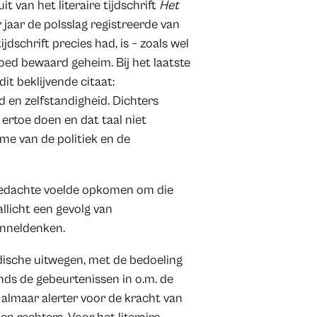
 van het literaire tijdschrift
Het
 jaar de polsslag registreerde van
jdschrift precies had, is – zoals wel
goed bewaard geheim. Bij het laatste
t beklijvende citaat:
id en zelfstandigheid. Dichters
ertoe doen en dat taal niet
e van de politiek en de
de gedachte voelde opkomen om die
llicht een gevolg van
unneldenken.
dische uitwegen, met de bedoeling
inds de gebeurtenissen in o.m. de
almaar alerter voor de kracht van