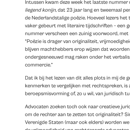
Intussen kwam deze week het laatste nummer uit
liegend konijn
, dat 23 jaar lang en tweemaal per
de Nederlandstalige poëzie. Hoeveel lezers het ti
vaker gebeurt met literaire tijdschriften – een 
nummer verscheen een zuinig voorwoord, met di
“Poëzie is drager van originaliteit, vrijmoedighe
blijven machthebbers erop wijzen dat woorden 
ondergesneeuwd mag raken onder het verbalism
commercie.”
Dat ik bij het lezen van dit alles plots in mij 
kenmerken te vergelijken met rechtspreken, is a
beroepsmisvorming of, zo u wil, van juridisch t
Advocaten zoeken toch ook naar creatieve juri
om de rechter aan te zetten tot originaliteit? S
Verenigde Staten (maar ook elders) worden we 