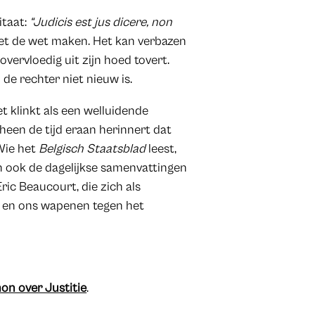
itaat:
“Judicis est jus dicere, non
iet de wet maken. Het kan verbazen
vervloedig uit zijn hoed tovert.
de rechter niet nieuw is.
t klinkt als een welluidende
rheen de tijd eraan herinnert dat
 Wie het
Belgisch Staatsblad
leest,
ijn ook de dagelijkse samenvattingen
ric Beaucourt, die zich als
en en ons wapenen tegen het
n over Justitie
.