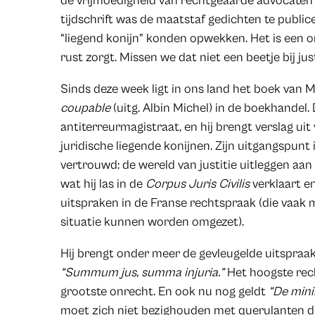
de vrijmoedigheid van rechtgeaarde advocaten e
tijdschrift was de maatstaf gedichten te publi
“liegend konijn” konden opwekken. Het is een 
rust zorgt. Missen we dat niet een beetje bij jus
Sinds deze week ligt in ons land het boek van 
coupable
(uitg. Albin Michel) in de boekhandel.
antiterreurmagistraat, en hij brengt verslag ui
juridische liegende konijnen. Zijn uitgangspunt i
vertrouwd: de wereld van justitie uitleggen aa
wat hij las in de
Corpus Juris Civilis
verklaart e
uitspraken in de Franse rechtspraak (die vaak 
situatie kunnen worden omgezet).
Hij brengt onder meer de gevleugelde uitspraak
“Summum jus, summa injuria.”
Het hoogste rech
grootste onrecht. En ook nu nog geldt
“De mini
moet zich niet bezighouden met querulanten di