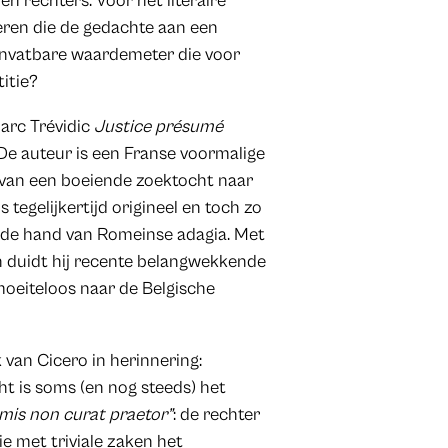
n rechters. Voor het literaire
ceren die de gedachte aan een
onvatbare waardemeter die voor
titie?
Marc Trévidic
Justice présumé
 De auteur is een Franse voormalige
t van een boeiende zoektocht naar
s tegelijkertijd origineel en toch zo
n de hand van Romeinse adagia. Met
n duidt hij recente belangwekkende
moeiteloos naar de Belgische
 van Cicero in herinnering:
t is soms (en nog steeds) het
mis non curat praetor”
: de rechter
e met triviale zaken het