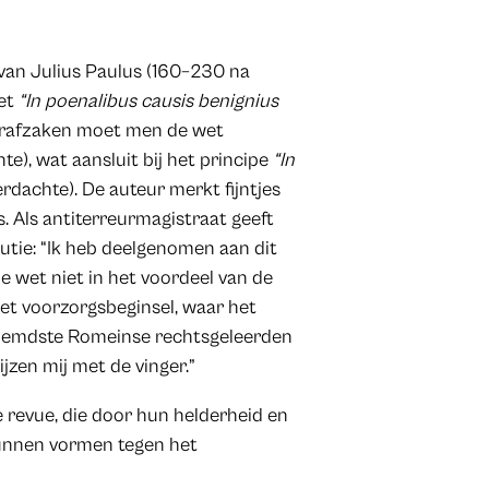
van Julius Paulus (160–230 na
met
“In poenalibus causis benignius
 strafzaken moet men de wet
te), wat aansluit bij het principe
“In
erdachte). De auteur merkt fijntjes
s. Als antiterreurmagistraat geeft
olutie: “Ik heb deelgenomen aan dit
e wet niet in het voordeel van de
et voorzorgsbeginsel, waar het
roemdste Romeinse rechtsgeleerden
jzen mij met de vinger.”
revue, die door hun helderheid en
 kunnen vormen tegen het