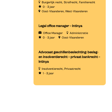
Burgerlijk recht
Strafrecht
Familierecht
0 - 3 jaar
Oost-Vlaanderen
West-Vlaanderen
Legal office manager – Intinya
Office Manager
Administratie
0 - 3 jaar
Oost-Vlaanderen
Advocaat geschillenbeslechting: beslag-
en insolventierecht – privaat bankrecht –
Intinya
Insolventierecht
Privaatrecht
1 - 3 jaar