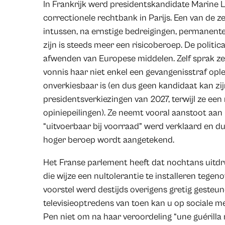
In Frankrijk werd presidentskandidate Marine 
correctionele rechtbank in Parijs. Een van de z
intussen, na ernstige bedreigingen, permanent
zijn is steeds meer een risicoberoep. De polit
afwenden van Europese middelen. Zelf sprak ze
vonnis haar niet enkel een gevangenisstraf opleg
onverkiesbaar is (en dus geen kandidaat kan zij
presidentsverkiezingen van 2027, terwijl ze een
opiniepeilingen). Ze neemt vooral aanstoot aan 
“uitvoerbaar bij voorraad” werd verklaard en du
hoger beroep wordt aangetekend.
Het Franse parlement heeft dat nochtans uitdr
die wijze een nultolerantie te installeren tegen
voorstel werd destijds overigens gretig gesteun
televisieoptredens van toen kan u op sociale me
Pen niet om na haar veroordeling “une guérilla