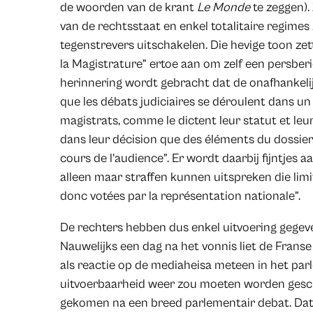
de woorden van de krant
Le Monde
te zeggen). 
van de rechtsstaat en enkel totalitaire regimes
tegenstrevers uitschakelen. Die hevige toon ze
la Magistrature” ertoe aan om zelf een persberi
herinnering wordt gebracht dat de onafhankelij
que les débats judiciaires se déroulent dans u
magistrats, comme le dictent leur statut et leu
dans leur décision que des éléments du dossie
cours de l’audience”. Er wordt daarbij fijntjes
alleen maar straffen kunnen uitspreken die limi
donc votées par la représentation nationale”.
De rechters hebben dus enkel uitvoering gegeve
Nauwelijks een dag na het vonnis liet de Frans
als reactie op de mediaheisa meteen in het par
uitvoerbaarheid weer zou moeten worden gesc
gekomen na een breed parlementair debat. Dat n