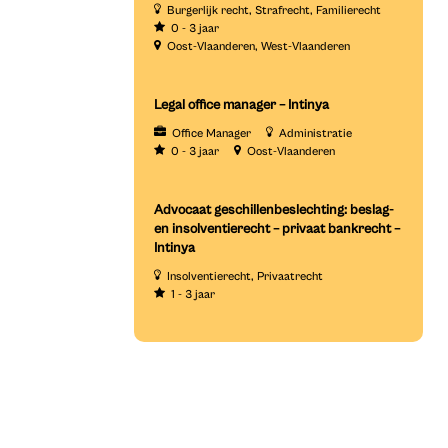
Burgerlijk recht
Strafrecht
Familierecht
0 - 3 jaar
Oost-Vlaanderen
West-Vlaanderen
Legal office manager – Intinya
Office Manager
Administratie
0 - 3 jaar
Oost-Vlaanderen
Advocaat geschillenbeslechting: beslag-
en insolventierecht – privaat bankrecht –
Intinya
Insolventierecht
Privaatrecht
1 - 3 jaar