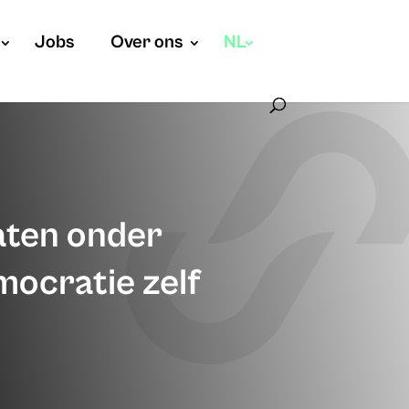
Jobs
Over ons
NL
aten onder
mocratie zelf