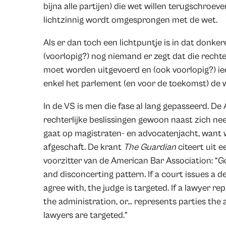
bijna alle partijen) die wet willen terugschroeve
lichtzinnig wordt omgesprongen met de wet.
Als er dan toch een lichtpuntje is in dat donkere
(voorlopig?) nog niemand er zegt dat die rechte
moet worden uitgevoerd en (ook voorlopig?) ied
enkel het parlement (en voor de toekomst) de 
In de VS is men die fase al lang gepasseerd. De
rechterlijke beslissingen gewoon naast zich nee
gaat op magistraten- en advocatenjacht, want 
afgeschaft. De krant
The Guardian
citeert uit e
voorzitter van de American Bar Association: “
and disconcerting pattern. If a court issues a d
agree with, the judge is targeted. If a lawyer re
the administration, or… represents parties the 
lawyers are targeted.”