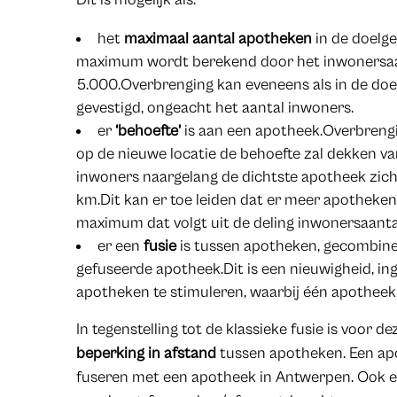
het
maximaal aantal apotheken
in de doelge
maximum wordt berekend door het inwonersaan
5.000.Overbrenging kan eveneens als in de do
gevestigd, ongeacht het aantal inwoners.
er
‘behoefte’
is aan een apotheek.Overbrengi
op de nieuwe locatie de behoefte zal dekken va
inwoners naargelang de dichtste apotheek zich
km.Dit kan er toe leiden dat er meer apotheken
maximum dat volgt uit de deling inwonersaanta
er een
fusie
is tussen apotheken, gecombin
gefuseerde apotheek.Dit is een nieuwigheid, in
apotheken te stimuleren, waarbij één apotheek de
In tegenstelling tot de klassieke fusie is voor d
beperking in afstand
tussen apotheken. Een ap
fuseren met een apotheek in Antwerpen. Ook ee