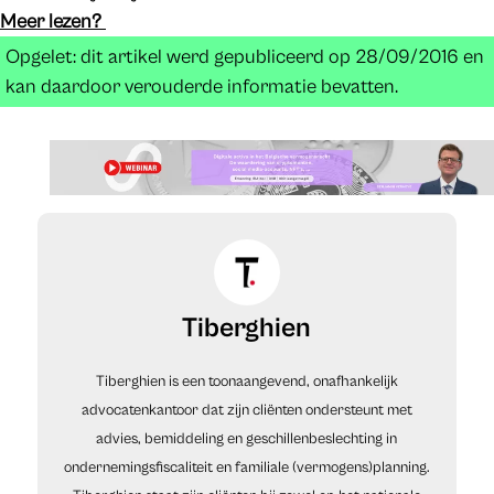
Meer lezen?
Opgelet: dit artikel werd gepubliceerd op 28/09/2016 en
kan daardoor verouderde informatie bevatten.
Tiberghien
Tiberghien is een toonaangevend, onafhankelijk
advocatenkantoor dat zijn cliënten ondersteunt met
advies, bemiddeling en geschillenbeslechting in
ondernemingsfiscaliteit en familiale (vermogens)planning.