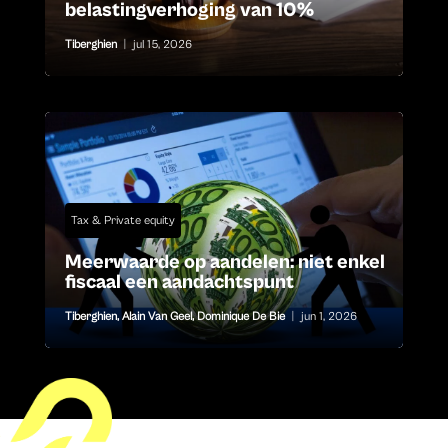
belastingverhoging van 10%
Tiberghien
|
jul 15, 2026
Tax & Private equity
Meerwaarde op aandelen: niet enkel
fiscaal een aandachtspunt
Tiberghien
,
Alain Van Geel
,
Dominique De Bie
|
jun 1, 2026