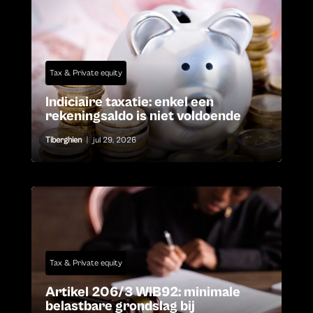
Tax & Private equity
Indiciaire taxatie: enkel een
rekeningsaldo is niet voldoende
Tiberghien
|
jul 29, 2026
Tax & Private equity
Artikel 206/3 WIB92: minimale
belastbare grondslag bij