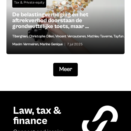
Tax & Private equity
De belastingverhoging en het
aftrekverbod doorstaan de
grondwettelijke toets, maar …
Tiberghien
,
Christophe Dillen
,
Vincent Vercauteren
,
Mathieu Taverne
,
Tayfun Anil
,
Maxim Vermeiren
,
Marine Genique
|
7 jul 2025
Meer
Law, tax &
finance