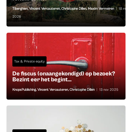
Tiberghien
,
Vincent Vercauteren
,
Christophe Dillen
,
Maxim Vermeiren
|
18 mei
2026
Tax & Private equity
De fiscus (onaangekondigd) op bezoek?
Bezint eer het begint…
KnopsPublishing
,
Vincent Vercauteren
,
Christophe Dillen
|
13 nov 2025