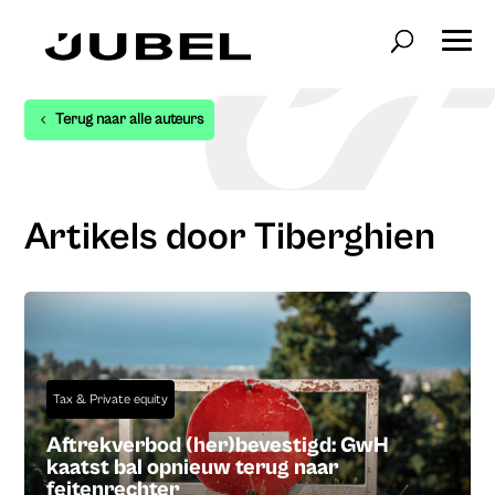
Terug naar alle auteurs
Artikels door Tiberghien
Tax & Private equity
Aftrekverbod (her)bevestigd: GwH
kaatst bal opnieuw terug naar
feitenrechter