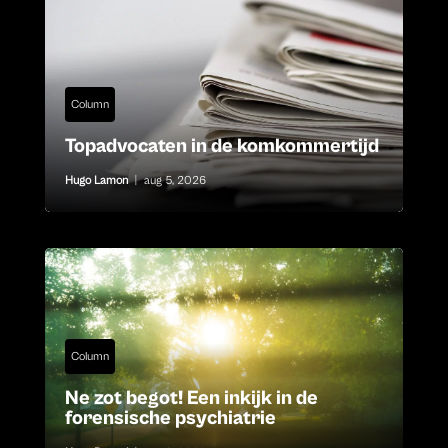
Column
Topadvocaten in de komkommertijd
Hugo Lamon
|
aug 5, 2026
Column
Ne zot begot! Een inkijk in de
forensische psychiatrie