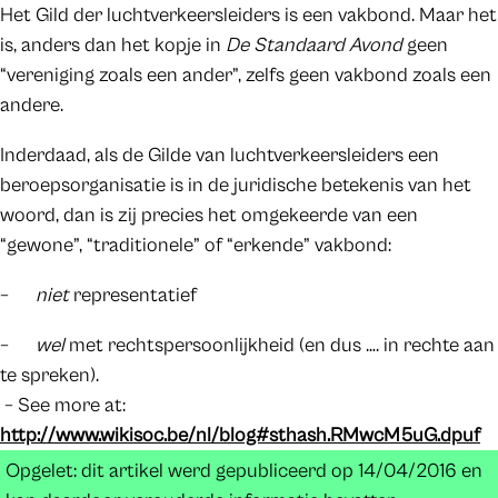
Het Gild der luchtverkeersleiders is een vakbond. Maar het
is, anders dan het kopje in
De Standaard Avond
geen
“vereniging zoals een ander”, zelfs geen vakbond zoals een
andere.
Inderdaad, als de Gilde van luchtverkeersleiders een
beroepsorganisatie is in de juridische betekenis van het
woord, dan is zij precies het omgekeerde van een
“gewone”, “traditionele” of “erkende” vakbond:
–
niet
representatief
–
wel
met rechtspersoonlijkheid (en dus …. in rechte aan
te spreken).
– See more at:
http://www.wikisoc.be/nl/blog#sthash.RMwcM5uG.dpuf
Opgelet: dit artikel werd gepubliceerd op 14/04/2016 en