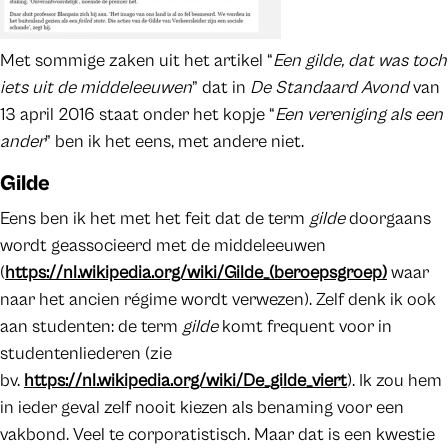
Met sommige zaken uit het artikel “
Een gilde, dat was toch
iets uit de middeleeuwen
” dat in
De Standaard Avond
van
13 april 2016 staat onder het kopje “
Een vereniging als een
ander
” ben ik het eens, met andere niet.
Gilde
Eens ben ik het met het feit dat de term
gilde
doorgaans
wordt geassocieerd met de middeleeuwen
(
https://nl.wikipedia.org/wiki/Gilde_(beroepsgroep)
waar
naar het ancien régime wordt verwezen). Zelf denk ik ook
aan studenten: de term
gilde
komt frequent voor in
studentenliederen (zie
bv.
https://nl.wikipedia.org/wiki/De_gilde_viert
). Ik zou hem
in ieder geval zelf nooit kiezen als benaming voor een
vakbond. Veel te corporatistisch. Maar dat is een kwestie