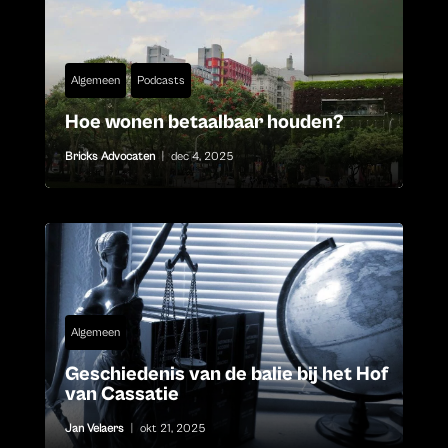
Algemeen
Podcasts
Hoe wonen betaalbaar houden?
Bricks Advocaten
|
dec 4, 2025
Algemeen
Geschiedenis van de balie bij het Hof
van Cassatie
Jan Velaers
|
okt 21, 2025