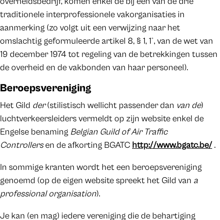
overheidsbedrijf, komen enkel de bij een van de drie
traditionele interprofessionele vakorganisaties in
aanmerking (zo volgt uit een verwijzing naar het
omslachtig geformuleerde artikel 8, § 1, 1°, van de wet van
19 december 1974 tot regeling van de betrekkingen tussen
de overheid en de vakbonden van haar personeel).
Beroepsvereniging
Het Gild
der
(stilistisch wellicht passender dan
van de
)
luchtverkeersleiders vermeldt op zijn website enkel de
Engelse benaming
Belgian Guild of Air Traffic
Controllers
en de afkorting BGATC
http://www.bgatc.be/
.
In sommige kranten wordt het een beroepsvereniging
genoemd (op de eigen website spreekt het Gild van
a
professional organisation
).
Je kan (en mag) iedere vereniging die de behartiging