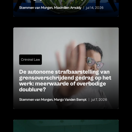
Stemmen van Morgen
,
Maximilien Arnoldy
|
jul 14, 2026
Criminal Law
De autonome strafbaarstelling van
grensoverschrijdend gedrag op het
werk: meerwaarde of overbodige
doublure?
Stemmen van Morgen
,
Margo Vanden Bempt
|
jul 7, 2026