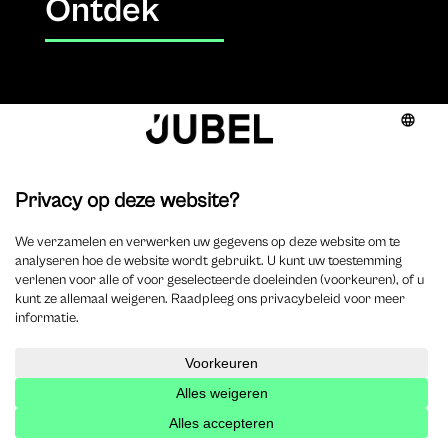
Ontdek
Rubrieken
Civil law & litigation
Column
Corporate & accountancy
Criminal law
Employment
Legal tech
Management & deontology