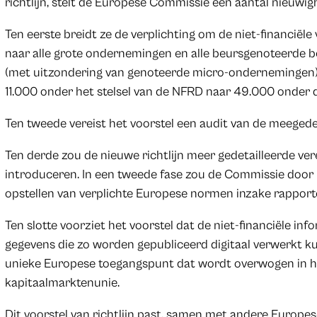
richtlijn, stelt de Europese Commissie een aantal nieuwig
Ten eerste breidt ze de verplichting om de niet-financiële
naar alle grote ondernemingen en alle beursgenoteerde 
(met uitzondering van genoteerde micro-ondernemingen).
11.000 onder het stelsel van de NFRD naar 49.000 onder de
Ten tweede vereist het voorstel een audit van de meegede
Ten derde zou de nieuwe richtlijn meer gedetailleerde ver
introduceren. In een tweede fase zou de Commissie door 
opstellen van verplichte Europese normen inzake rappor
Ten slotte voorziet het voorstel dat de niet-financiële i
gegevens die zo worden gepubliceerd digitaal verwerkt ku
unieke Europese toegangspunt dat wordt overwogen in he
kapitaalmarktenunie.
Dit voorstel van richtlijn past, samen met andere Europ