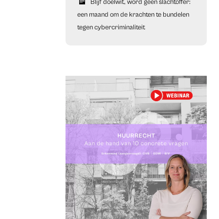
Blijf doelwit, word geen slachtoffer:
een maand om de krachten te bundelen
tegen cybercriminaliteit