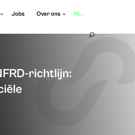
Jobs
Over ons
NL
FRD-richtlijn:
ciële