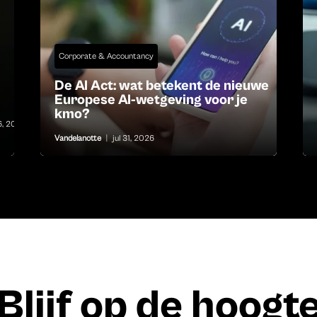
Corporate & Accountancy
De AI Act: wat betekent de nieuwe
Europese AI-wetgeving voor je
kmo?
6, 2026
Vandelanotte
|
jul 31, 2026
Blijf op de hoogt