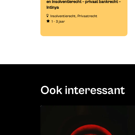
en insolventierecht – privaat bankrecht –
Intinya
Insolventierecht
Privaatrecht
1 - 3 jaar
Ook interessant