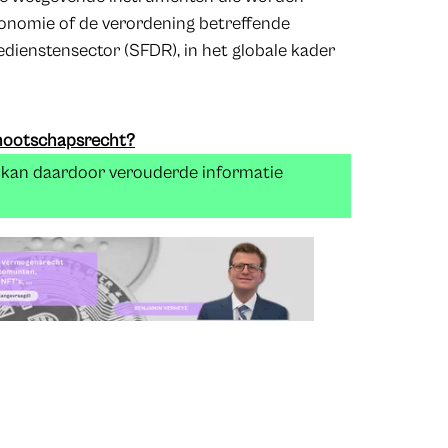
xonomie of de verordening betreffende
edienstensector (SFDR), in het globale kader
ennootschapsrecht?
n kan daardoor verouderde informatie