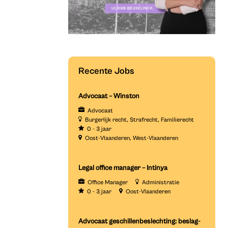
Recente Jobs
Advocaat – Winston
Advocaat
Burgerlijk recht
Strafrecht
Familierecht
0 - 3 jaar
Oost-Vlaanderen
West-Vlaanderen
Legal office manager – Intinya
Office Manager
Administratie
0 - 3 jaar
Oost-Vlaanderen
Advocaat geschillenbeslechting: beslag-