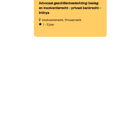
Advocaat geschillenbeslechting: beslag-
en insolventierecht – privaat bankrecht –
Intinya
Insolventierecht
Privaatrecht
1 - 3 jaar