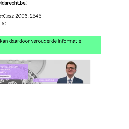
idsrecht.
be
.)
r.Cass.
2006, 2545.
 10.
n kan daardoor verouderde informatie