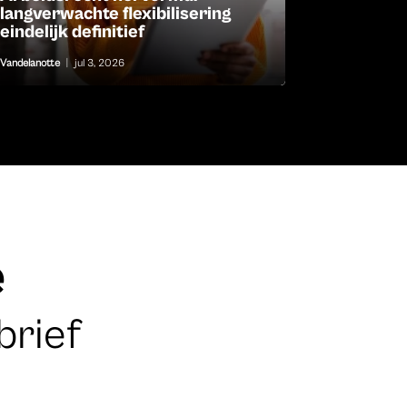
langverwachte flexibilisering
eindelijk definitief
Vandelanotte
|
jul 3, 2026
e
brief