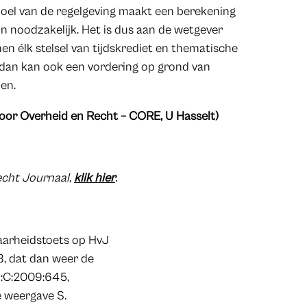
doel van de regelgeving maakt een berekening
on noodzakelijk. Het is dus aan de wetgever
 élk stelsel van tijdskrediet en thematische
ot dan kan ook een vordering op grond van
den.
oor Overheid en Recht – CORE, U Hasselt)
recht Journaal,
klik hier
.
baarheidstoets op HvJ
8, dat dan weer de
U:C:2009:645,
ie weergave S.