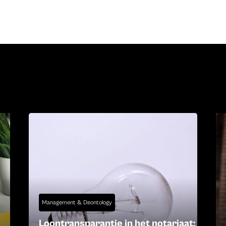
Management & Deontology
Loontransparantie in het notariaat: