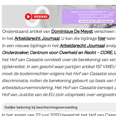
Onderstaand artikel van
Dominique De Meyst
verscheen 
in het
Arbeidsrecht Journaal
. U kan die bijdrage
hier
lezen
In een nieuwe bijdrage in het
Arbeidsrecht Journaal
analy
Onderzoeker, Centrum voor Overheid en Recht – CORE, U
het Hof van Cassatie oordeelt over de berekening van ver
tijdskrediet. In een geschil waar partijen artikel 157 VWEU
moet de bodemrechter volgens het Hof van Cassatie voort
discriminatie, indien de berekening gebeurt op basis van h
arbeidsduurvermindering. Het Hof van Cassatie beroept zi
Hof van Justitie van de EU zich uitspreekt over vergoedin
Gelijke beloning bij beschermingsvervoeding
In het arrest van 22 juni 2020 bevestigt het Hof van Cass