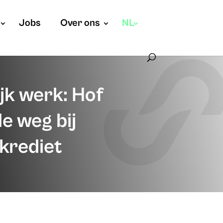
Jobs
Over ons
NL
ijk werk: Hof
de weg bij
skrediet