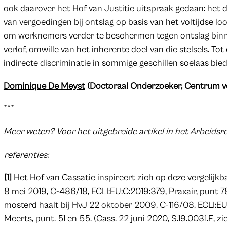
ook daarover het Hof van Justitie uitspraak gedaan: het 
van vergoedingen bij ontslag op basis van het voltijdse lo
om werknemers verder te beschermen tegen ontslag binnen
verlof, omwille van het inherente doel van die stelsels. T
indirecte discriminatie in sommige geschillen soelaas bie
Dominique De Meyst
(Doctoraal Onderzoeker, Centrum v
***
Meer weten?
Voor het uitgebreide artikel in het Arbeids
referenties:
[1]
Het Hof van Cassatie inspireert zich op deze vergelijk
8 mei 2019, C-486/18, ECLI:EU:C:2019:379, Praxair, punt 7
mosterd haalt bij HvJ 22 oktober 2009, C-116/08, ECLI:E
Meerts, punt. 51 en 55. (Cass. 22 juni 2020, S.19.0031.F, z