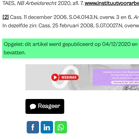
TAES,
NB Arbeidsrecht
2020, afl. 7,
www.instituutvoorarbe
[2]
Cass. 11 december 2006, S.04.0143.N, overw. 3 en 6,
Ar
In dezelfde zin: Cass. 25 februari 2008, S.07.0027.N, overw.
Opgelet: dit artikel werd gepubliceerd op 04/12/2020 e
bevatten.
Reageer