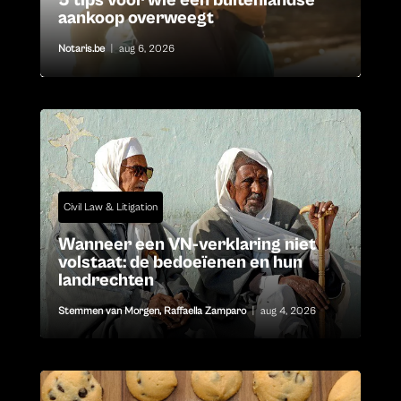
5 tips voor wie een buitenlandse
aankoop overweegt
Notaris.be
|
aug 6, 2026
Civil Law & Litigation
Wanneer een VN-verklaring niet
volstaat: de bedoeïenen en hun
landrechten
Stemmen van Morgen
,
Raffaella Zamparo
|
aug 4, 2026