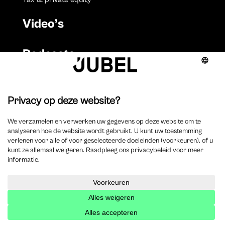
Video’s
Podcasts
Samenwerken
Auteur worden
Adverteren
Videoproductie
Events organiseren
Vacatures