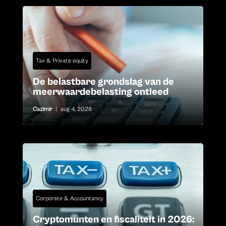
Tax & Private equity
De belastbare grondslag van de
meerwaardebelasting ontleed
Cazimir
|
aug 4, 2026
Corporate & Accountancy
Cryptomunten en fiscaliteit in 2026: