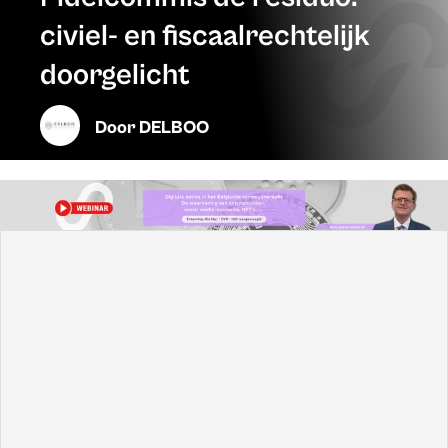
civiel- en fiscaalrechtelijk
doorgelicht
Door
DELBOO
Deze bijdrage is van de hand van
Mark Delboo
,
Julie De
Pooter
en
Lore Lemmens
, advocaten bij
DELBOO
. Het is
een herwerking van een gelijknamig artikel, gepubliceerd
in het Liber Amicorum Rik Deblauwe. Het volledige artikel
van de auteurs kunt u lezen in het
Liber Amicorum,
verkrijgbaar bij KnopsPublishing
.
1. Omschrijving