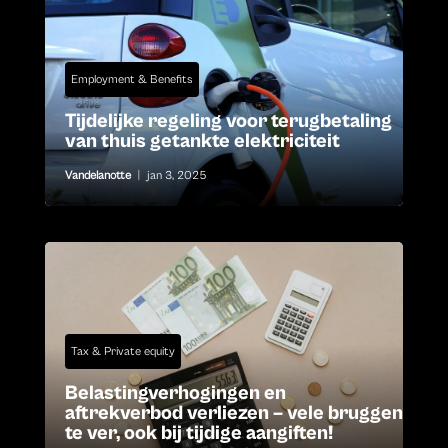
Employment & Benefits
Tijdelijke regeling voor terugbetaling
van thuis getankte elektriciteit
Vandelanotte
|
jan 3, 2025
Tax & Private equity
Belastingverhogingen en
aftrekverbod verliezen – vele bruggen
te ver, ook bij tijdige aangiften!