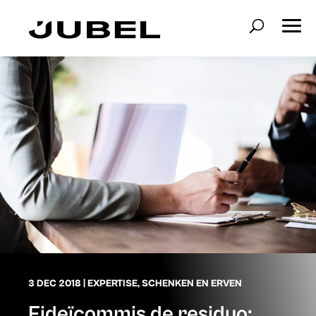
3 DEC 2018
|
EXPERTISE
,
SCHENKEN EN ERVEN
Fideïcommis de residuo: