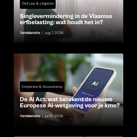
Civil Law & Litigation
Singlevermindering in de Vlaamse
erfbelasting: wat houdt het in?
Vandelanotte
|
aug 7, 2026
Corporate & Accountancy
De AI Act: wat betekent de nieuwe
Europese AI-wetgeving voor je kmo?
Vandelanotte
|
jul 31, 2026