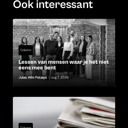
Ook interessant
Column
Lessen van mensen waar je het niet
eens mee bent
Jubel
,
Wim Putzeys
|
aug 7, 2026
Column