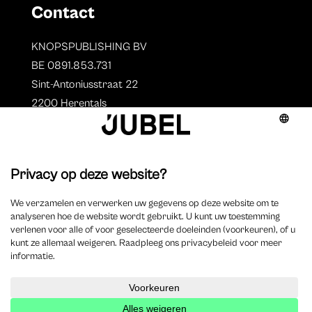
Contact
KNOPSPUBLISHING BV
BE 0891.853.731
Sint-Antoniusstraat 22
2200 Herentals
T. 014 73 78 11
Auteurs
Overzicht auteurs
Auteur worden?
©
2025 Jubel – Webdesign by
Wisemen
– Optimized by