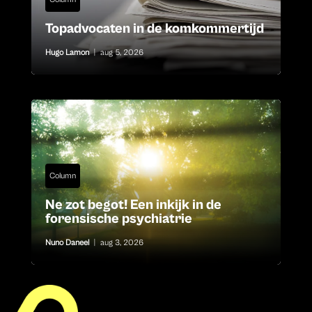
Topadvocaten in de komkommertijd
Hugo Lamon
|
aug 5, 2026
Column
Ne zot begot! Een inkijk in de
forensische psychiatrie
Nuno Daneel
|
aug 3, 2026