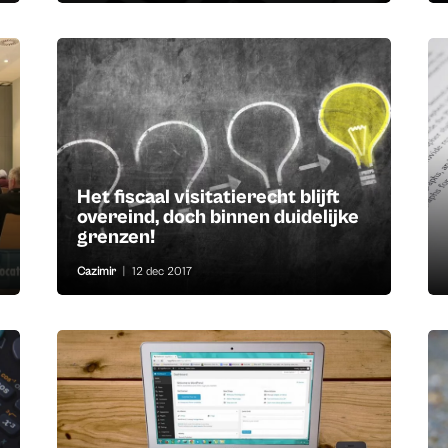
Het fiscaal visitatierecht blijft
overeind, doch binnen duidelijke
grenzen!
Cazimir
|
12 dec 2017