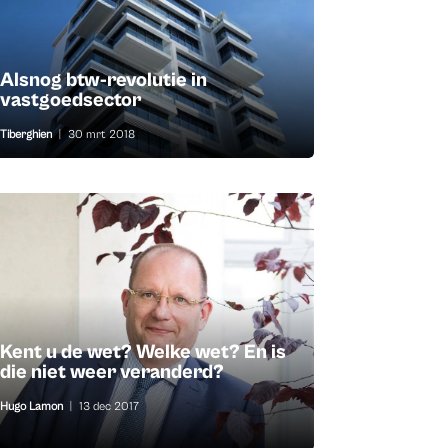
Alsnog btw-revolutie in
vastgoedsector
Tiberghien
|
30 mrt 2018
Kent u de wet? Welke wet? En is
die niet weer veranderd?
Hugo Lamon
|
13 dec 2017