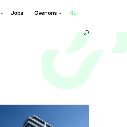
Jobs
Over ons
NL