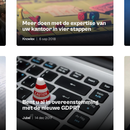
Meer doen met de expertise van
uw kantoor in vier stappen
Knowlex
|
6 sep 2018
Bent u al in overeenstemming
met de nieuwe GDPR?
Jubel
|
14 dec 2017