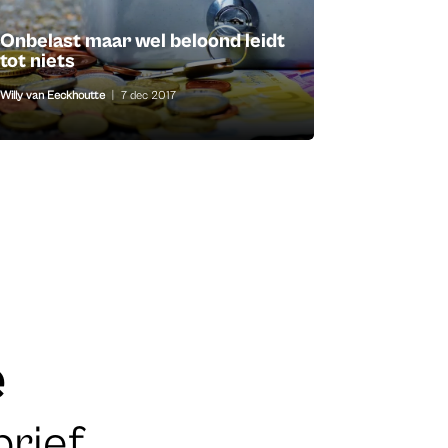
Onbelast maar wel beloond leidt
tot niets
Willy van Eeckhoutte
|
7 dec 2017
e
brief