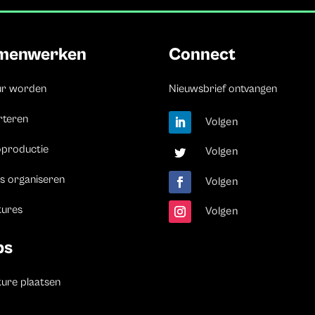
menwerken
Connect
ur worden
Nieuwsbrief ontvangen
rteren
Volgen
oproductie
Volgen
s organiseren
Volgen
tures
Volgen
bs
ure plaatsen