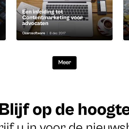
Een inleiding tot
Contentmarketing voor
advocaten
Cicerosoftware
|
8 dec 2017
Meer
Blijf op de hoogt
ijf u in voor de nieuws