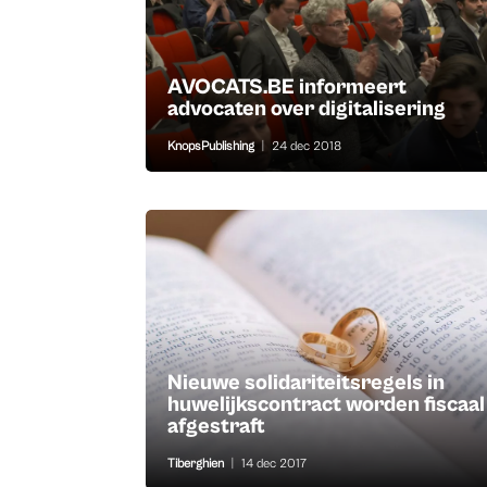
AVOCATS.BE informeert
advocaten over digitalisering
KnopsPublishing
|
24 dec 2018
Nieuwe solidariteitsregels in
huwelijkscontract worden fiscaal
afgestraft
Tiberghien
|
14 dec 2017