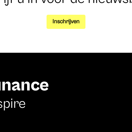
Inschrijven
finance
spire