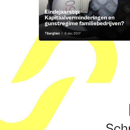
Eindejaarstip:
Kapitaalverminderingen en
gunstregime familiebedrijven?
Tiberghien
|
9 dec 2017
Schr