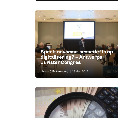
Speelt advocaat proactief in op
digitalisering? – Antwerps
JuristenCongres
Nexus (UAntwerpen)
|
13 dec 2017