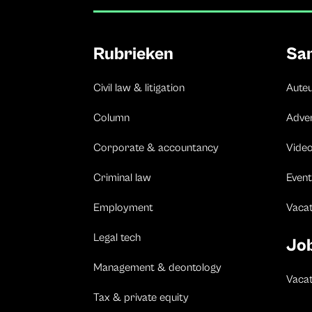
Rubrieken
Sa
Civil law & litigation
Aute
Column
Adve
Corporate & accountancy
Vide
Criminal law
Event
Employment
Vaca
Legal tech
Jo
Management & deontology
Vacat
Tax & private equity