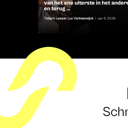
van het ene uiterste in het ander
en terug …
Today's Lawyer
,
Luc Vanheeswijck
|
apr 6, 2026
Schr