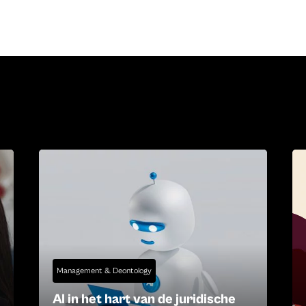
Management & Deontology
AI in het hart van de juridische