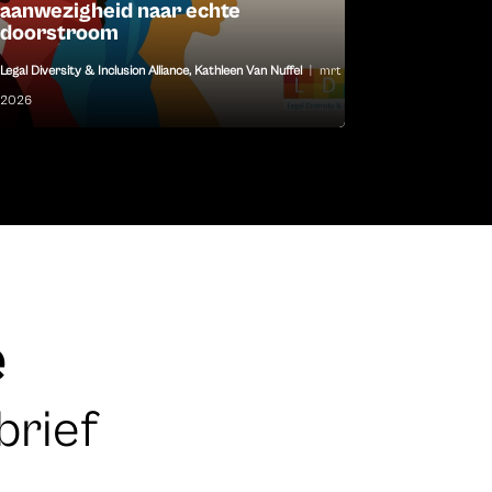
aanwezigheid naar echte
doorstroom
Legal Diversity & Inclusion Alliance
,
Kathleen Van Nuffel
|
mrt 30,
2026
e
brief