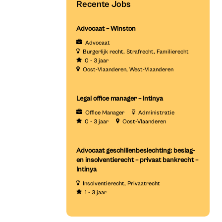
Recente Jobs
Advocaat – Winston
Advocaat
Burgerlijk recht
Strafrecht
Familierecht
0 - 3 jaar
Oost-Vlaanderen
West-Vlaanderen
Legal office manager – Intinya
Office Manager
Administratie
0 - 3 jaar
Oost-Vlaanderen
Advocaat geschillenbeslechting: beslag-
en insolventierecht – privaat bankrecht –
Intinya
Insolventierecht
Privaatrecht
1 - 3 jaar