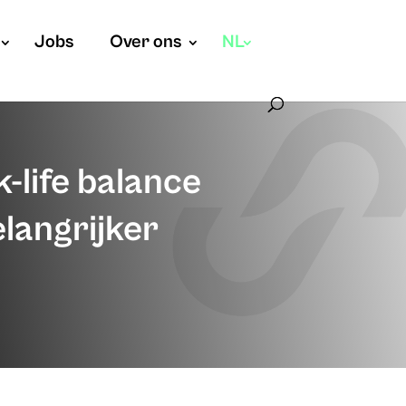
Jobs
Over ons
NL
-life balance
elangrijker