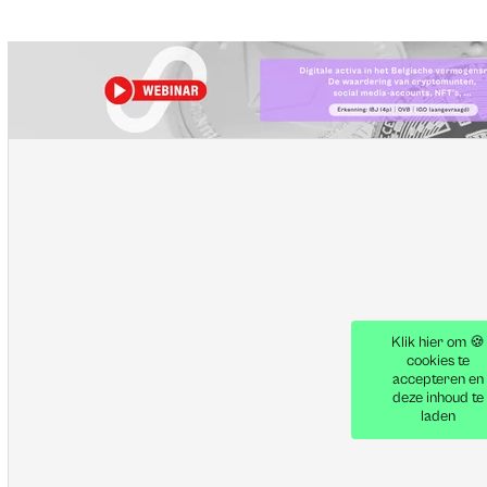
Klik hier om 🍪
cookies te
accepteren en
deze inhoud te
laden