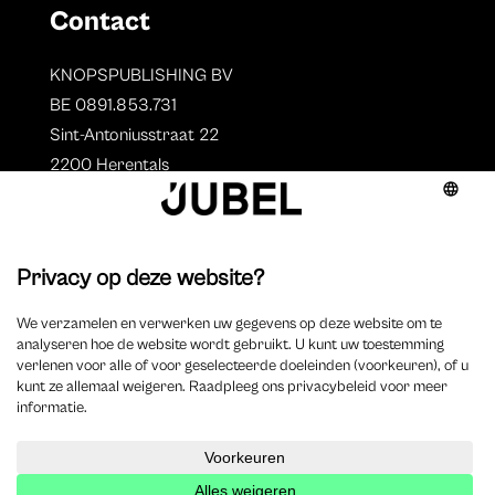
Contact
KNOPSPUBLISHING BV
BE 0891.853.731
Sint-Antoniusstraat 22
2200 Herentals
T. 014 73 78 11
Auteurs
Overzicht auteurs
Auteur worden?
©
2025 Jubel – Webdesign by
Wisemen
– Optimized by