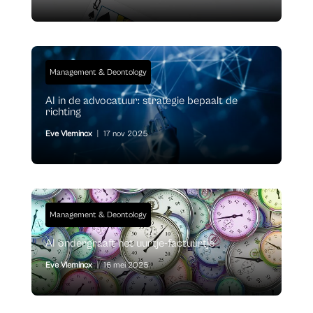
Management & Deontology
AI in de advocatuur: strategie bepaalt de
richting
Eve Vlemincx
|
17 nov 2025
Management & Deontology
AI ondergraaft het uurtje-factuurtje
Eve Vlemincx
|
16 mei 2025