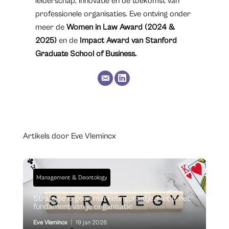
leiderschap, innovatie en de toekomst van
professionele organisaties. Eve ontving onder
meer de
Women in Law Award (2024 &
2025)
en de
Impact Award van Stanford
Graduate School of Business.
Artikels door Eve Vlemincx
Management & Deontology
Strategie is geen marketingpraatje. Het is het
fundament van je organisatie
Eve Vlemincx
|
19 jan 2026