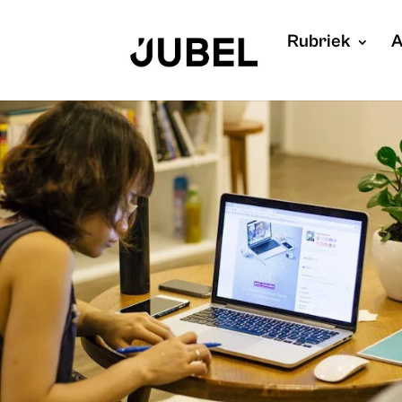
Rubriek
A