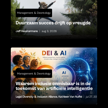
Management & Deontology
Duurzaam succes drijft op vreugde
Jeff Keustermans
|
aug 3, 2026
Management & Deontology
Waarom inclusie onmisbaar is in de
toekomst van artificiële intelligentie
Legal Diversity & Inclusion Alliance
,
Kathleen Van Nuffel
|
jul 27, 2026