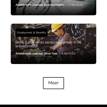
Arbeidsrecht Journaal
,
Sara Huybrechts
|
17 feb 2025
Employment & Benefits
Boek 6 BW en de aansprakelijkheid in de
arbeidsrelatie
Arbeidsrecht Journaal
,
Simon Taes
|
4 feb 2025
Meer