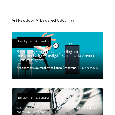
Artikels door Arbeidsrecht Journaal
Employment & Benefits
Betaling bijkomende vergoeding aan
personeelsafgevaardigde kan schade vormen
voor werkgever
Arbeidsrecht Journaal
,
Anne Laure Brocorens
|
30 apr 2025
Employment & Benefits
De klok slaat opnieuw: HvJ bevestigt CCOO in
de zaak Loredas